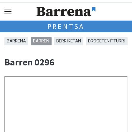
PRENTSA
BARRENA
BARREN
BERRIKETAN
DROGETENITTURRI
Barren 0296