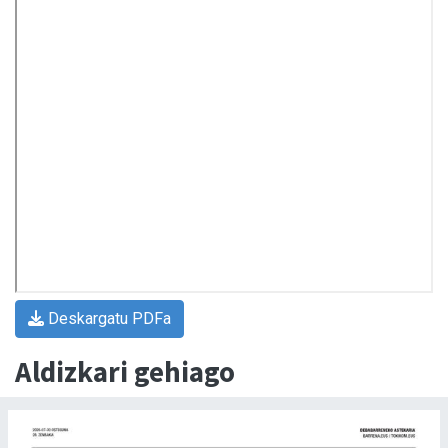
Deskargatu PDFa
Aldizkari gehiago