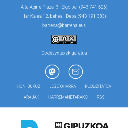
Aita Agirre Plaza, 3 · Elgoibar (
943 741 626)
Ifar Kalea 12, behea · Deba (
943 191 383)
barrena@barrena.eus
Codesyntaxek garatua
HONI BURUZ
LEGE OHARRA
PUBLIZITATEA
ARAUAK
HARREMANETARAKO
RSS