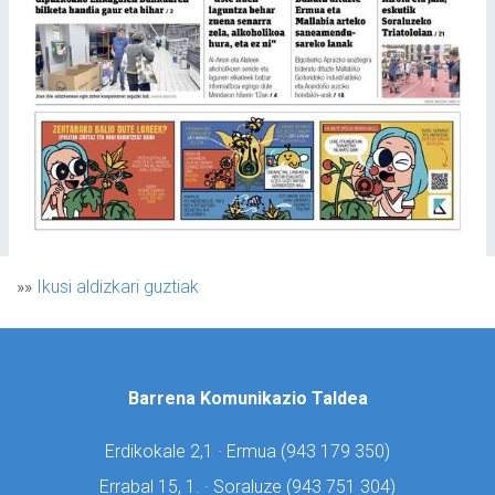
»»
Ikusi aldizkari guztiak
Barrena Komunikazio Taldea
Erdikokale 2,1 · Ermua (
943 179 350)
Errabal 15, 1. · Soraluze (
943 751 304)