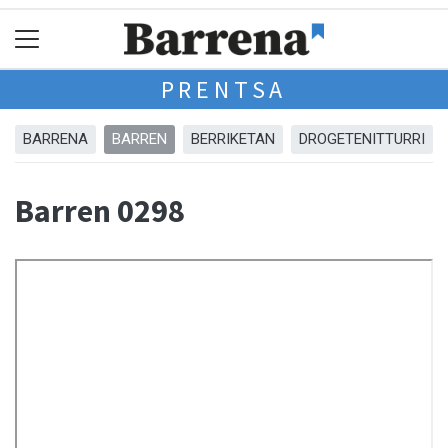
PRENTSA
BARRENA
BARREN
BERRIKETAN
DROGETENITTURRI
Barren 0298