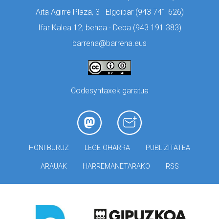
Aita Agirre Plaza, 3 · Elgoibar (
943 741 626)
Ifar Kalea 12, behea · Deba (
943 191 383)
barrena@barrena.eus
Codesyntaxek garatua
HONI BURUZ
LEGE OHARRA
PUBLIZITATEA
ARAUAK
HARREMANETARAKO
RSS