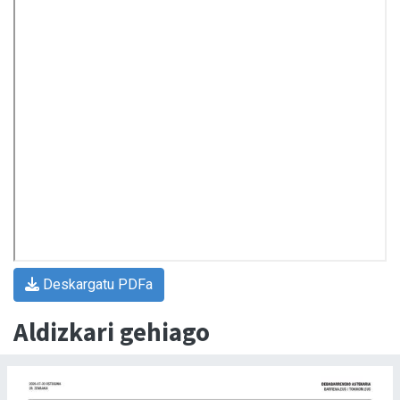
Deskargatu PDFa
Aldizkari gehiago