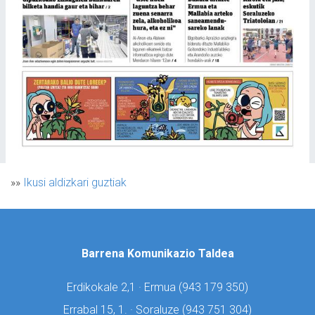
»»
Ikusi aldizkari guztiak
Barrena Komunikazio Taldea
Erdikokale 2,1 · Ermua (
943 179 350)
Errabal 15, 1. · Soraluze (
943 751 304)