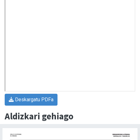
Deskargatu PDFa
Aldizkari gehiago