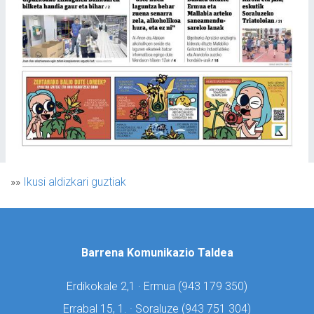
»»
Ikusi aldizkari guztiak
Barrena Komunikazio Taldea
Erdikokale 2,1 · Ermua (
943 179 350)
Errabal 15, 1. · Soraluze (
943 751 304)