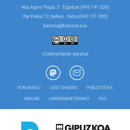
Aita Agirre Plaza, 3 · Elgoibar (
943 741 626)
Ifar Kalea 12, behea · Deba (
943 191 383)
barrena@barrena.eus
Codesyntaxek garatua
HONI BURUZ
LEGE OHARRA
PUBLIZITATEA
ARAUAK
HARREMANETARAKO
RSS