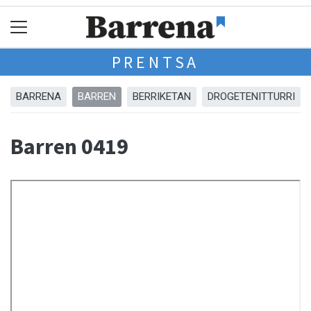
PRENTSA
BARRENA
BARREN
BERRIKETAN
DROGETENITTURRI
Barren 0419