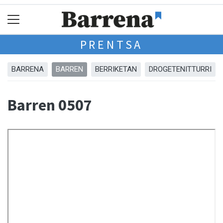
PRENTSA
BARRENA
BARREN
BERRIKETAN
DROGETENITTURRI
Barren 0507