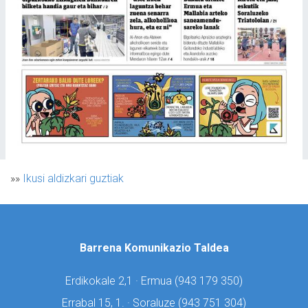
»»
Ikusi aldizkari guztiak
Barrena Komunikazio Taldea
Erdikokale 2,1 · Ermua (
943 179 350)
Errabal 15, 1. · Soraluze (
943 751 304)