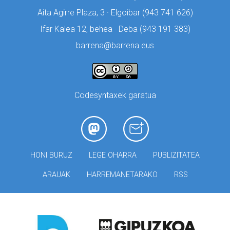
Aita Agirre Plaza, 3 · Elgoibar (
943 741 626)
Ifar Kalea 12, behea · Deba (
943 191 383)
barrena@barrena.eus
Codesyntaxek garatua
HONI BURUZ
LEGE OHARRA
PUBLIZITATEA
ARAUAK
HARREMANETARAKO
RSS