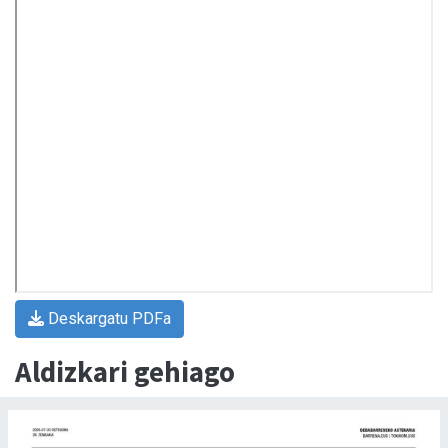
Deskargatu PDFa
Aldizkari gehiago