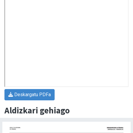
Deskargatu PDFa
Aldizkari gehiago