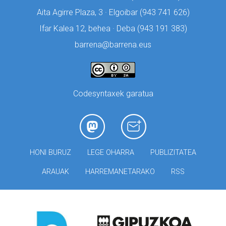
Aita Agirre Plaza, 3 · Elgoibar (
943 741 626)
Ifar Kalea 12, behea · Deba (
943 191 383)
barrena@barrena.eus
Codesyntaxek garatua
HONI BURUZ
LEGE OHARRA
PUBLIZITATEA
ARAUAK
HARREMANETARAKO
RSS