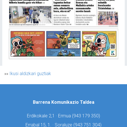
»»
Ikusi aldizkari guztiak
Barrena Komunikazio Taldea
Erdikokale 2,1 · Ermua (
943 179 350)
Errabal 15, 1. · Soraluze (
943 751 304)