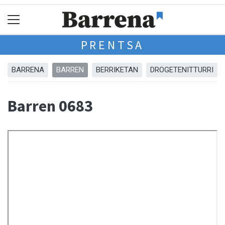
PRENTSA
BARRENA
BARREN
BERRIKETAN
DROGETENITTURRI
Barren 0683