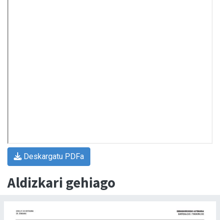
Deskargatu PDFa
Aldizkari gehiago