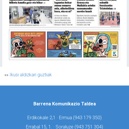
»»
Ikusi aldizkari guztiak
Barrena Komunikazio Taldea
Erdikokale 2,1 · Ermua (
943 179 350)
Errabal 15, 1. · Soraluze (
943 751 304)