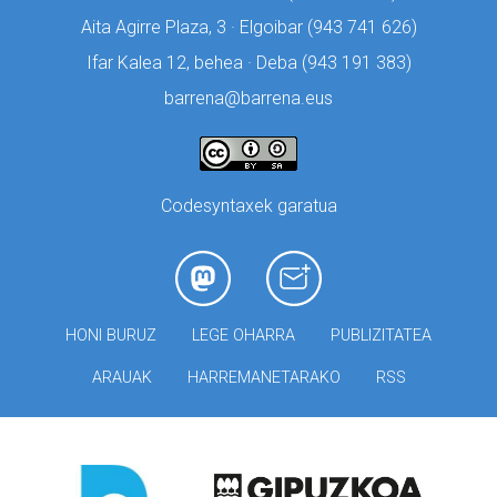
Aita Agirre Plaza, 3 · Elgoibar (
943 741 626)
Ifar Kalea 12, behea · Deba (
943 191 383)
barrena@barrena.eus
Codesyntaxek garatua
HONI BURUZ
LEGE OHARRA
PUBLIZITATEA
ARAUAK
HARREMANETARAKO
RSS