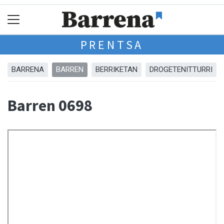
PRENTSA
BARRENA
BARREN
BERRIKETAN
DROGETENITTURRI
Barren 0698