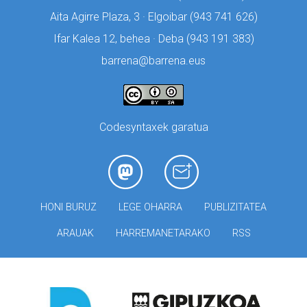
Aita Agirre Plaza, 3 · Elgoibar (
943 741 626)
Ifar Kalea 12, behea · Deba (
943 191 383)
barrena@barrena.eus
Codesyntaxek garatua
HONI BURUZ
LEGE OHARRA
PUBLIZITATEA
ARAUAK
HARREMANETARAKO
RSS