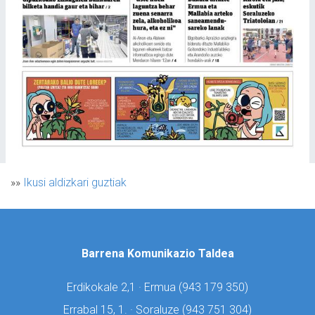
»»
Ikusi aldizkari guztiak
Barrena Komunikazio Taldea
Erdikokale 2,1 · Ermua (
943 179 350)
Errabal 15, 1. · Soraluze (
943 751 304)