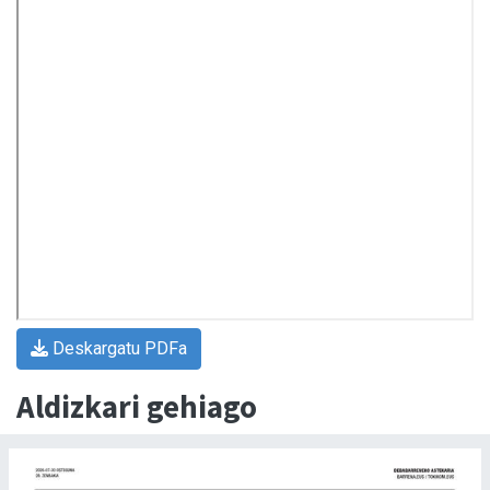
Deskargatu PDFa
Aldizkari gehiago