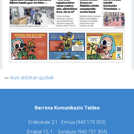
»»
Ikusi aldizkari guztiak
Barrena Komunikazio Taldea
Erdikokale 2,1 · Ermua (
943 179 350)
Errabal 15, 1. · Soraluze (
943 751 304)