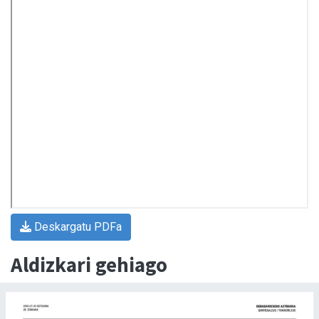
Deskargatu PDFa
Aldizkari gehiago