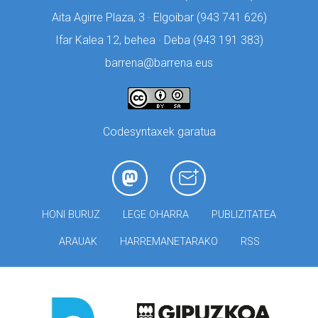
Aita Agirre Plaza, 3 · Elgoibar (
943 741 626)
Ifar Kalea 12, behea · Deba (
943 191 383)
barrena@barrena.eus
Codesyntaxek garatua
HONI BURUZ
LEGE OHARRA
PUBLIZITATEA
ARAUAK
HARREMANETARAKO
RSS