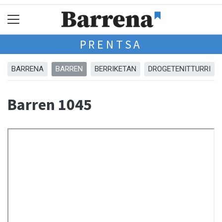
PRENTSA
BARRENA
BARREN
BERRIKETAN
DROGETENITTURRI
Barren 1045