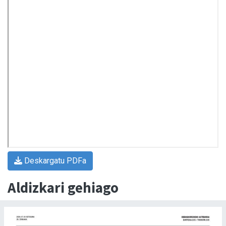
Deskargatu PDFa
Aldizkari gehiago