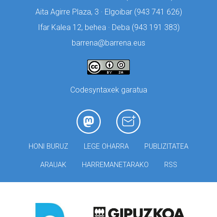
Aita Agirre Plaza, 3 · Elgoibar (
943 741 626)
Ifar Kalea 12, behea · Deba (
943 191 383)
barrena@barrena.eus
Codesyntaxek garatua
HONI BURUZ
LEGE OHARRA
PUBLIZITATEA
ARAUAK
HARREMANETARAKO
RSS