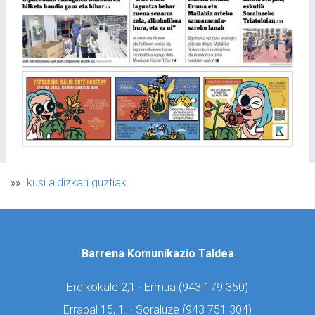
»»
Ikusi aldizkari guztiak
Barrena Komunikazio Taldea
Erdikokale 2,1 · Ermua (
943 179 350)
Errabal 15, 1. · Soraluze (
943 751 304)