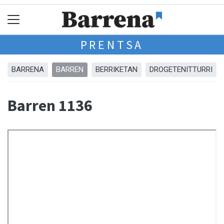
PRENTSA
BARRENA
BARREN
BERRIKETAN
DROGETENITTURRI
Barren 1136