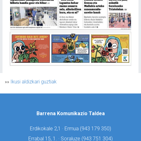
»»
Ikusi aldizkari guztiak
Barrena Komunikazio Taldea
Erdikokale 2,1 · Ermua (
943 179 350)
Errabal 15, 1. · Soraluze (
943 751 304)