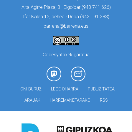
Aita Agirre Plaza, 3 · Elgoibar (
943 741 626)
Ifar Kalea 12, behea · Deba (
943 191 383)
barrena@barrena.eus
Codesyntaxek garatua
HONI BURUZ
LEGE OHARRA
PUBLIZITATEA
ARAUAK
HARREMANETARAKO
RSS