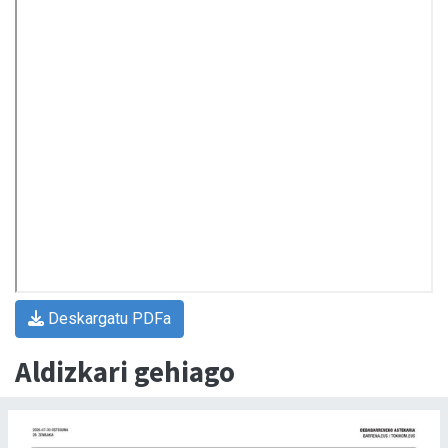
Deskargatu PDFa
Aldizkari gehiago