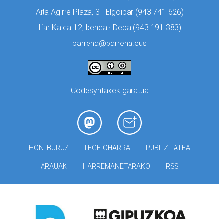
Aita Agirre Plaza, 3 · Elgoibar (
943 741 626)
Ifar Kalea 12, behea · Deba (
943 191 383)
barrena@barrena.eus
Codesyntaxek garatua
HONI BURUZ
LEGE OHARRA
PUBLIZITATEA
ARAUAK
HARREMANETARAKO
RSS