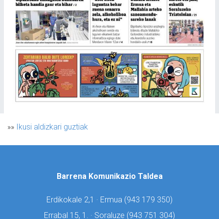
»»
Ikusi aldizkari guztiak
Barrena Komunikazio Taldea
Erdikokale 2,1 · Ermua (
943 179 350)
Errabal 15, 1. · Soraluze (
943 751 304)