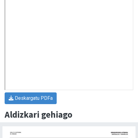
Deskargatu PDFa
Aldizkari gehiago