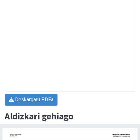
Deskargatu PDFa
Aldizkari gehiago