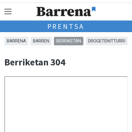
PRENTSA
BARRENA
BARREN
BERRIKETAN
DROGETENITTURRI
Berriketan 304