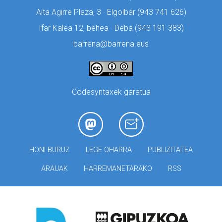
Aita Agirre Plaza, 3 · Elgoibar (
943 741 626)
Ifar Kalea 12, behea · Deba (
943 191 383)
barrena@barrena.eus
Codesyntaxek garatua
HONI BURUZ
LEGE OHARRA
PUBLIZITATEA
ARAUAK
HARREMANETARAKO
RSS