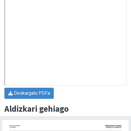
Deskargatu PDFa
Aldizkari gehiago