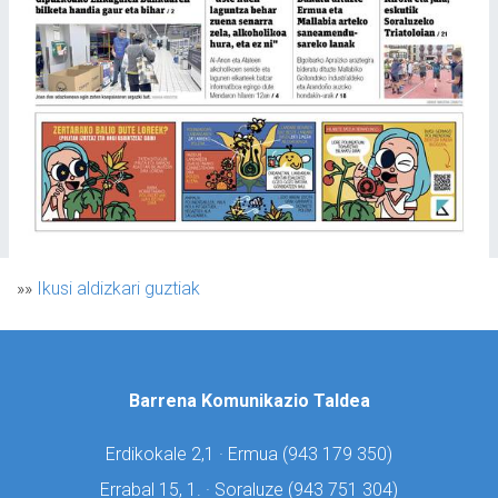
»»
Ikusi aldizkari guztiak
Barrena Komunikazio Taldea
Erdikokale 2,1 · Ermua (
943 179 350)
Errabal 15, 1. · Soraluze (
943 751 304)