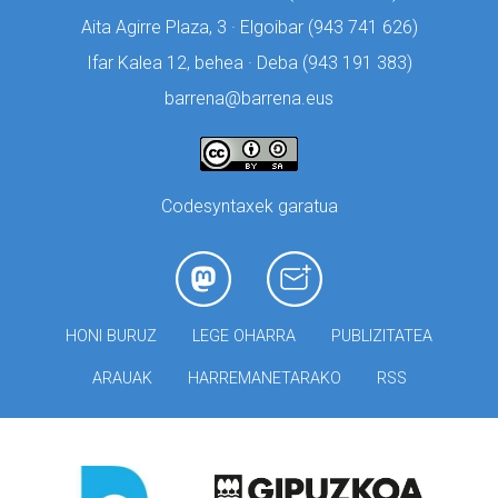
Aita Agirre Plaza, 3 · Elgoibar (
943 741 626)
Ifar Kalea 12, behea · Deba (
943 191 383)
barrena@barrena.eus
Codesyntaxek garatua
HONI BURUZ
LEGE OHARRA
PUBLIZITATEA
ARAUAK
HARREMANETARAKO
RSS