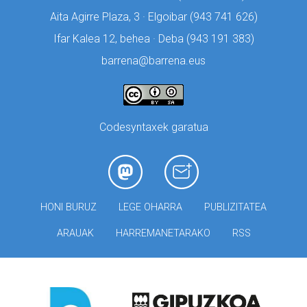
Aita Agirre Plaza, 3 · Elgoibar (
943 741 626)
Ifar Kalea 12, behea · Deba (
943 191 383)
barrena@barrena.eus
Codesyntaxek garatua
HONI BURUZ
LEGE OHARRA
PUBLIZITATEA
ARAUAK
HARREMANETARAKO
RSS