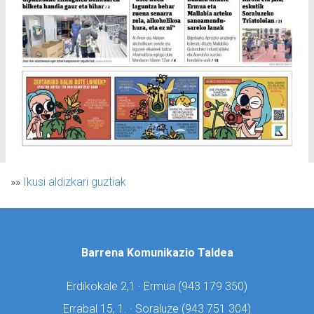
»»
Ikusi aldizkari guztiak
Barrena Komunikazio Taldea
Erdikokale 2,1 · Ermua (
943 179 350)
Errabal 15, 1. · Soraluze (
943 751 304)