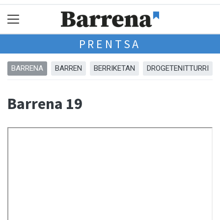
PRENTSA
BARRENA
BARREN
BERRIKETAN
DROGETENITTURRI
Barrena 19