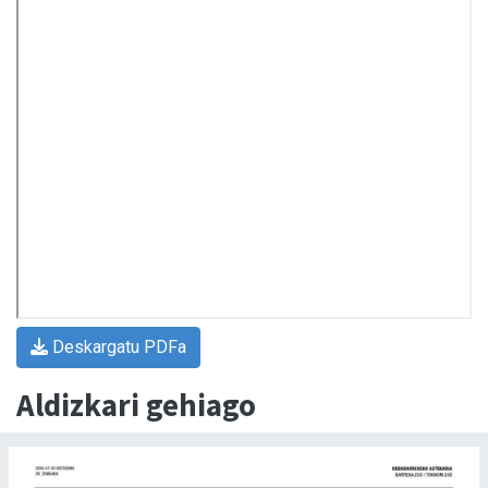
Deskargatu PDFa
Aldizkari gehiago