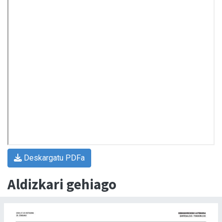
Deskargatu PDFa
Aldizkari gehiago