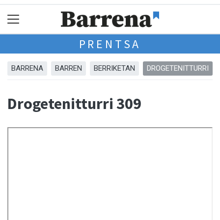
PRENTSA
BARRENA
BARREN
BERRIKETAN
DROGETENITTURRI
Drogetenitturri 309