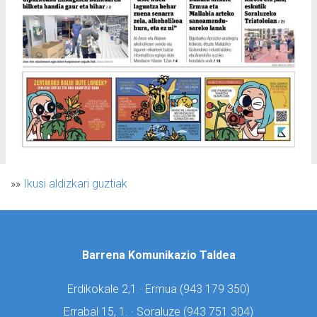
»»
Ikusi aldizkari guztiak
Barrena Komunikazio Taldea
Erdikokale 2,1 · Ermua (
943 179 350)
Errabal 15, 1. · Soraluze (
943 751 304)