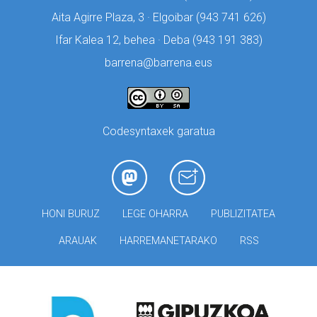
Aita Agirre Plaza, 3 · Elgoibar (
943 741 626)
Ifar Kalea 12, behea · Deba (
943 191 383)
barrena@barrena.eus
Codesyntaxek garatua
HONI BURUZ
LEGE OHARRA
PUBLIZITATEA
ARAUAK
HARREMANETARAKO
RSS