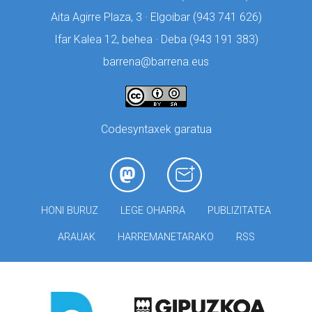
Aita Agirre Plaza, 3 · Elgoibar (
943 741 626)
Ifar Kalea 12, behea · Deba (
943 191 383)
barrena@barrena.eus
Codesyntaxek garatua
HONI BURUZ
LEGE OHARRA
PUBLIZITATEA
ARAUAK
HARREMANETARAKO
RSS