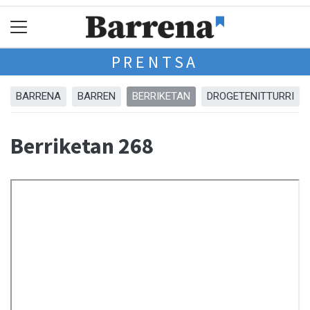
PRENTSA
BARRENA
BARREN
BERRIKETAN
DROGETENITTURRI
Berriketan 268