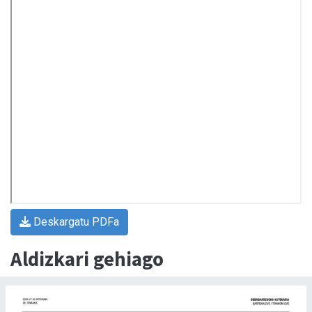
Deskargatu PDFa
Aldizkari gehiago