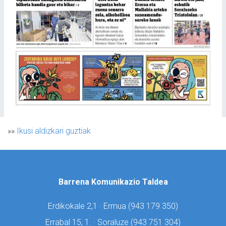
»»
Ikusi aldizkari guztiak
Barrena Komunikazio Taldea
Erdikokale 2,1 · Ermua (
943 179 350)
Errabal 15, 1. · Soraluze (
943 751 304)