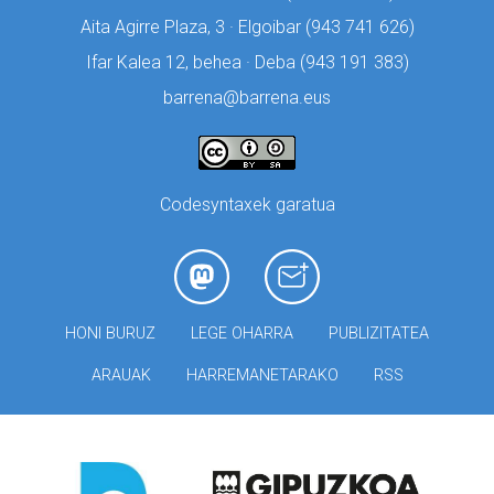
Aita Agirre Plaza, 3 · Elgoibar (
943 741 626)
Ifar Kalea 12, behea · Deba (
943 191 383)
barrena@barrena.eus
Codesyntaxek garatua
HONI BURUZ
LEGE OHARRA
PUBLIZITATEA
ARAUAK
HARREMANETARAKO
RSS