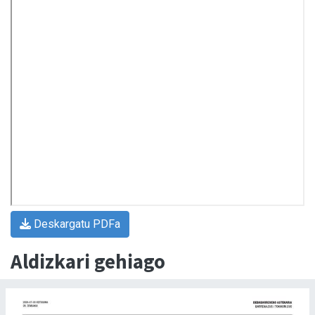
Deskargatu PDFa
Aldizkari gehiago