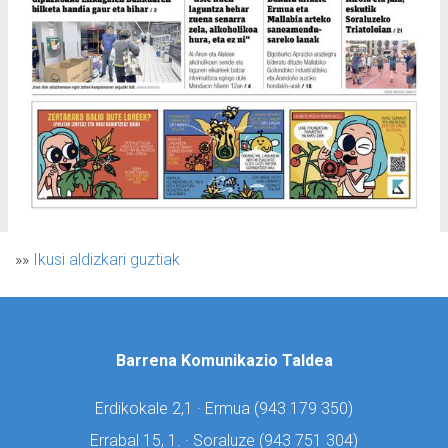
»»
Ikusi aldizkari guztiak
Barrena Komunikazio Taldea
Erdikokale 2,1 · Ermua (
943 179 350)
Errabal 15, 1. · Soraluze (
943 751 304)