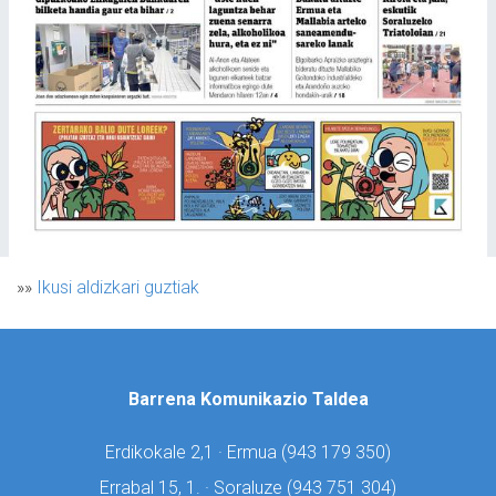
»»
Ikusi aldizkari guztiak
Barrena Komunikazio Taldea
Erdikokale 2,1 · Ermua (
943 179 350)
Errabal 15, 1. · Soraluze (
943 751 304)