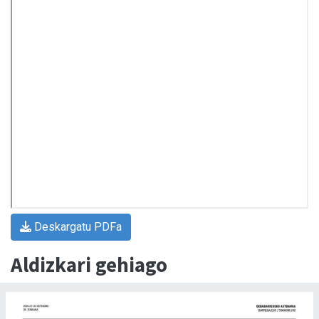
Deskargatu PDFa
Aldizkari gehiago