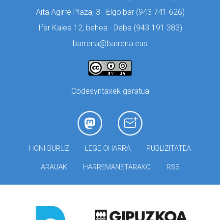
Aita Agirre Plaza, 3 · Elgoibar (
943 741 626)
Ifar Kalea 12, behea · Deba (
943 191 383)
barrena@barrena.eus
Codesyntaxek garatua
HONI BURUZ
LEGE OHARRA
PUBLIZITATEA
ARAUAK
HARREMANETARAKO
RSS