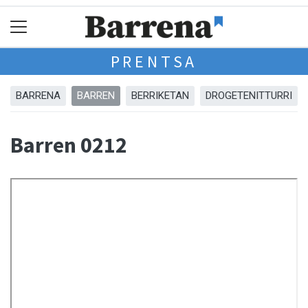
PRENTSA
BARRENA
BARREN
BERRIKETAN
DROGETENITTURRI
Barren 0212