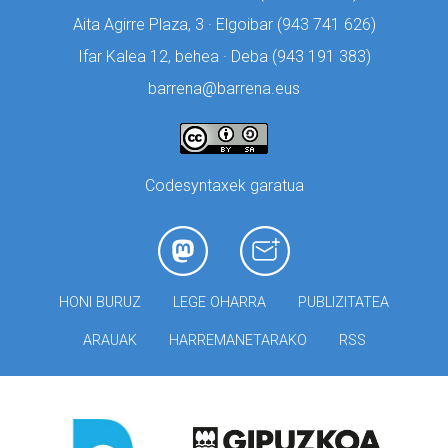
Aita Agirre Plaza, 3 · Elgoibar (
943 741 626)
Ifar Kalea 12, behea · Deba (
943 191 383)
barrena@barrena.eus
Codesyntaxek garatua
HONI BURUZ
LEGE OHARRA
PUBLIZITATEA
ARAUAK
HARREMANETARAKO
RSS