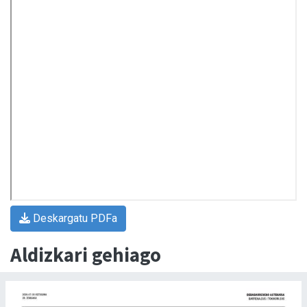
Deskargatu PDFa
Aldizkari gehiago