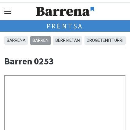
PRENTSA
BARRENA
BARREN
BERRIKETAN
DROGETENITTURRI
Barren 0253