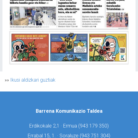
»»
Ikusi aldizkari guztiak
Barrena Komunikazio Taldea
Erdikokale 2,1 · Ermua (
943 179 350)
Errabal 15, 1. · Soraluze (
943 751 304)