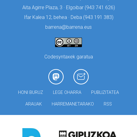
Aita Agirre Plaza, 3 · Elgoibar (
943 741 626)
Ifar Kalea 12, behea · Deba (
943 191 383)
barrena@barrena.eus
Codesyntaxek garatua
HONI BURUZ
LEGE OHARRA
PUBLIZITATEA
ARAUAK
HARREMANETARAKO
RSS