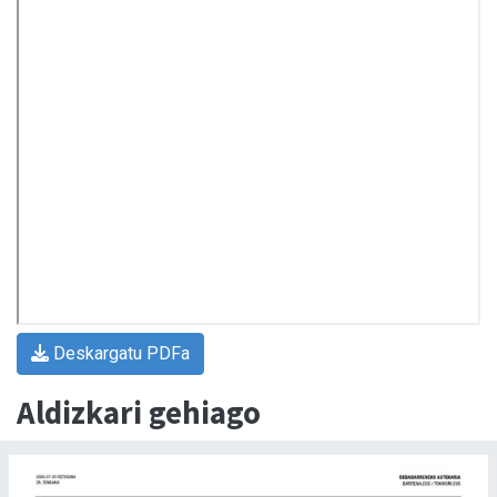
Deskargatu PDFa
Aldizkari gehiago