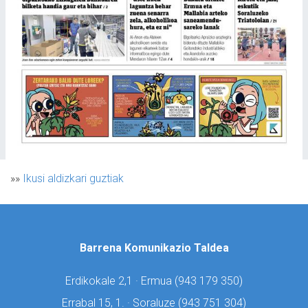
»»
Ikusi aldizkari guztiak
Barrena Komunikazio Taldea
Erdikokale 2,1 · Ermua (
943 179 350)
Errabal 15, 1. · Soraluze (
943 751 304)