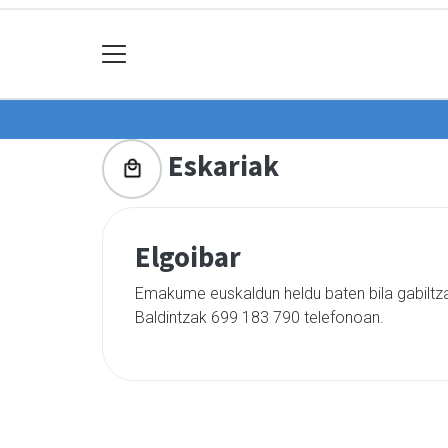
Eskariak
Elgoibar
Emakume euskaldun heldu baten bila gabiltza
Baldintzak 699 183 790 telefonoan.