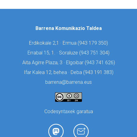
Barrena Komunikazio Taldea
Erdikokale 2,1 · Ermua (
943 179 350)
Errabal 15, 1. · Soraluze (
943 751 304)
Aita Agirre Plaza, 3 · Elgoibar (
943 741 626)
Ifar Kalea 12, behea · Deba (
943 191 383)
barrena@barrena.eus
Codesyntaxek garatua