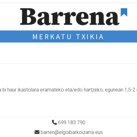
MERKATU TXIKIA
 bi haur ikastolara eramateko eta/edo hartzeko, egunean 1,5-2 
699 183 790
barren@elgoibarkoizarra.eus