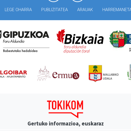
LEGE OHARRA
PUBLIZITATEA
ARAUAK
HARREMANET
Gertuko informazioa, euskaraz