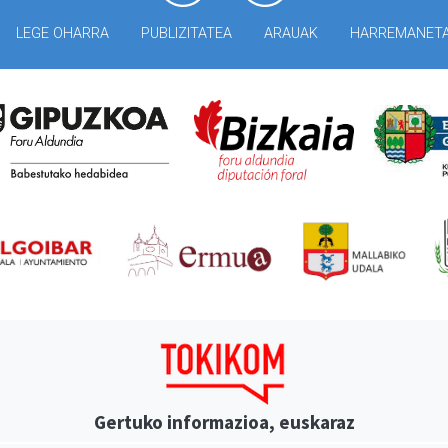
LEGE OHARRA
PUBLIZITATEA
ARAUAK
HARREMANET
Gertuko informazioa, euskaraz