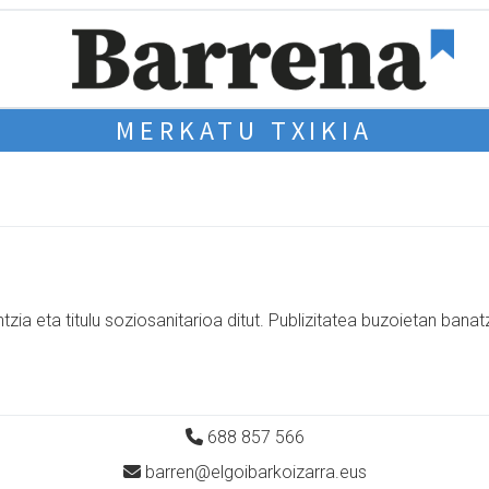
MERKATU TXIKIA
zia eta titulu soziosanitarioa ditut. Publizitatea buzoietan bana
688 857 566
barren@elgoibarkoizarra.eus