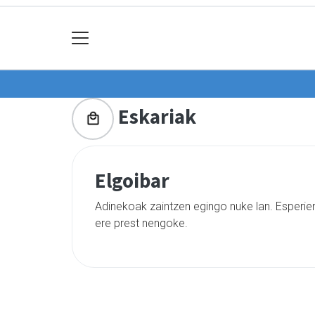
Eskariak
Elgoibar
Adinekoak zaintzen egingo nuke lan. Esperient
ere prest nengoke.