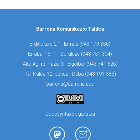
Barrena Komunikazio Taldea
Erdikokale 2,1 · Ermua (
943 179 350)
Errabal 15, 1. · Soraluze (
943 751 304)
Aita Agirre Plaza, 3 · Elgoibar (
943 741 626)
Ifar Kalea 12, behea · Deba (
943 191 383)
barrena@barrena.eus
Codesyntaxek garatua