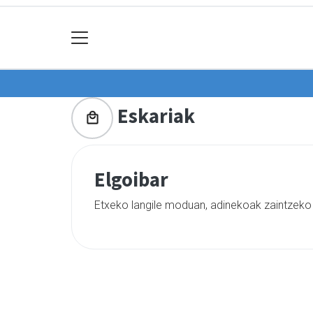
Eskariak
Elgoibar
Etxeko langile moduan, adinekoak zaintzeko p