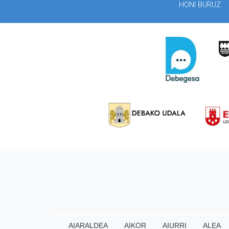
HONI BURUZ
AIARALDEA
AIKOR
AIURRI
ALEA