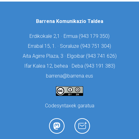
Barrena Komunikazio Taldea
Erdikokale 2,1 · Ermua (
943 179 350)
Errabal 15, 1. · Soraluze (
943 751 304)
Aita Agirre Plaza, 3 · Elgoibar (
943 741 626)
Ifar Kalea 12, behea · Deba (
943 191 383)
barrena@barrena.eus
Codesyntaxek garatua