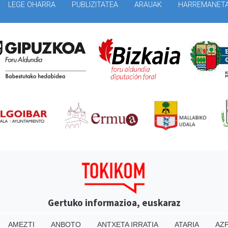
LEGE OHARRA
PUBLIZITATEA
ARAUAK
HARREMANET
Gertuko informazioa, euskaraz
AMEZTI
ANBOTO
ANTXETA IRRATIA
ATARIA
AZP