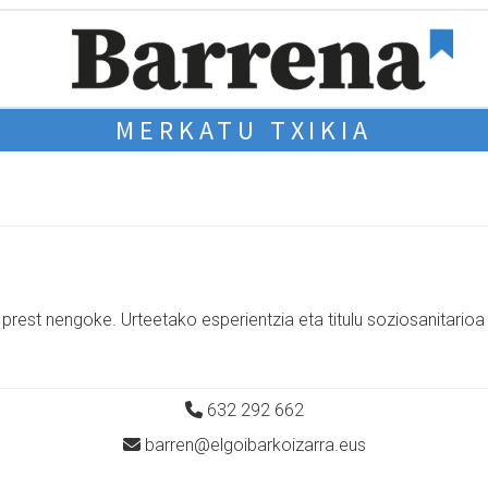
MERKATU TXIKIA
rest nengoke. Urteetako esperientzia eta titulu soziosanitarioa 
632 292 662
barren@elgoibarkoizarra.eus