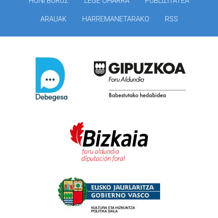
HONI BURUZ
LEGE OHARRA
PUBLIZITATEA
ARAUAK
HARREMANETARAKO
RSS