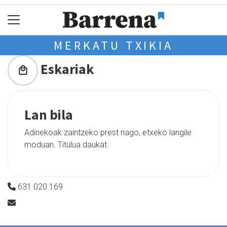
MERKATU TXIKIA
Eskariak
Lan bila
Adinekoak zaintzeko prest nago, etxeko langile
moduan. Titulua daukat.
631 020 169