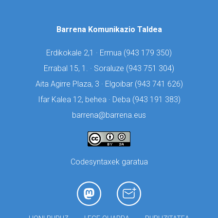
Barrena Komunikazio Taldea
Erdikokale 2,1 · Ermua (
943 179 350)
Errabal 15, 1. · Soraluze (
943 751 304)
Aita Agirre Plaza, 3 · Elgoibar (
943 741 626)
Ifar Kalea 12, behea · Deba (
943 191 383)
barrena@barrena.eus
Codesyntaxek garatua