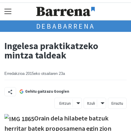
DEBABARRENA
Ingelesa praktikatzeko
mintza taldeak
Erredakzioa
2015eko otsailaren 23a
Gehitu gaitzazu Googlen
Entzun
Itzuli
Erraztu
Orain dela hilabete batzuk
herritar batek proposamena egin zion