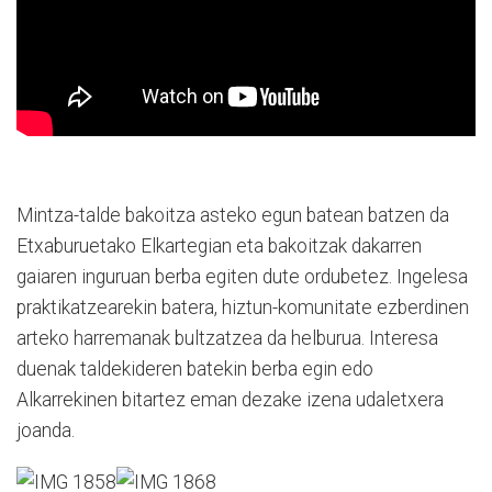
Mintza-talde bakoitza asteko egun batean batzen da
Etxaburuetako Elkartegian eta bakoitzak dakarren
gaiaren inguruan berba egiten dute ordubetez. Ingelesa
praktikatzearekin batera, hiztun-komunitate ezberdinen
arteko harremanak bultzatzea da helburua. Interesa
duenak taldekideren batekin berba egin edo
Alkarrekinen bitartez eman dezake izena udaletxera
joanda.