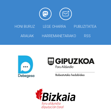
HONI BURUZ
LEGE OHARRA
PUBLIZITATEA
ARAUAK
HARREMANETARAKO
RSS