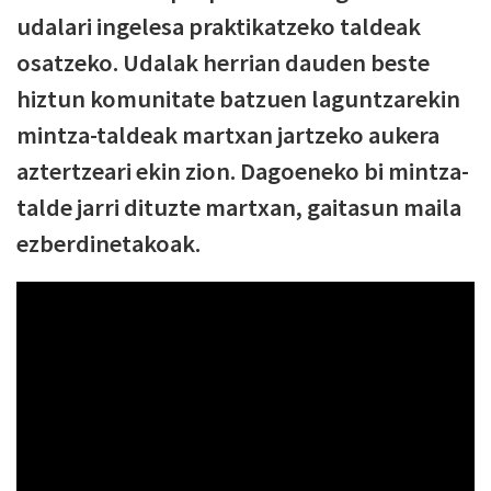
udalari ingelesa praktikatzeko taldeak
osatzeko. Udalak herrian dauden beste
hiztun komunitate batzuen laguntzarekin
mintza-taldeak martxan jartzeko aukera
aztertzeari ekin zion. Dagoeneko bi mintza-
talde jarri dituzte martxan, gaitasun maila
ezberdinetakoak.