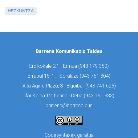
HEZKUNTZA
Barrena Komunikazio Taldea
Erdikokale 2,1 · Ermua (
943 179 350)
Errabal 15, 1. · Soraluze (
943 751 304)
Aita Agirre Plaza, 3 · Elgoibar (
943 741 626)
Ifar Kalea 12, behea · Deba (
943 191 383)
barrena@barrena.eus
Codesyntaxek garatua