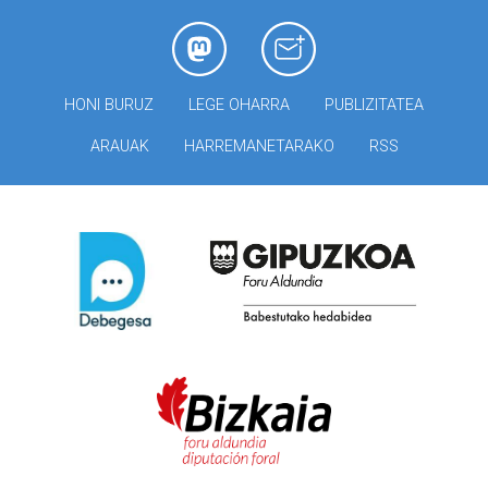
HONI BURUZ
LEGE OHARRA
PUBLIZITATEA
ARAUAK
HARREMANETARAKO
RSS