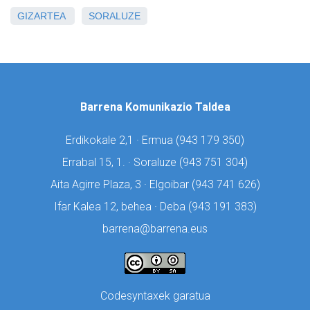
GIZARTEA
SORALUZE
Barrena Komunikazio Taldea
Erdikokale 2,1 · Ermua (
943 179 350)
Errabal 15, 1. · Soraluze (
943 751 304)
Aita Agirre Plaza, 3 · Elgoibar (
943 741 626)
Ifar Kalea 12, behea · Deba (
943 191 383)
barrena@barrena.eus
Codesyntaxek garatua