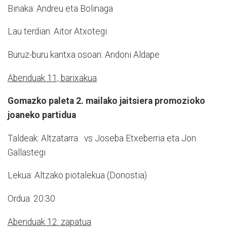
Binaka: Andreu eta Bolinaga
Lau terdian: Aitor Atxotegi
Buruz-buru kantxa osoan: Andoni Aldape
Abenduak 11, barixakua
Gomazko paleta 2. mailako jaitsiera promozioko
joaneko partidua
Taldeak: Altzatarra vs Joseba Etxeberria eta Jon
Gallastegi
Lekua: Altzako piotalekua (Donostia)
Ordua: 20:30
Abenduak 12: zapatua