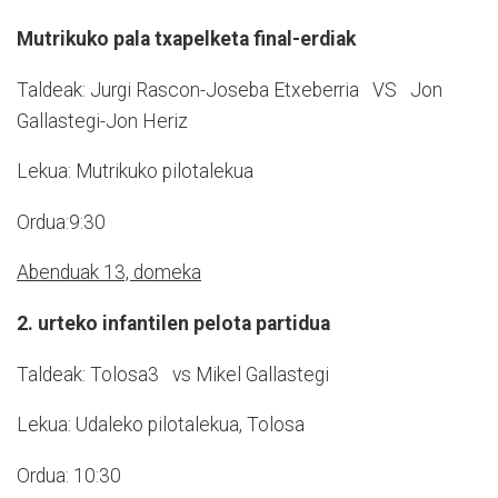
Mutrikuko pala txapelketa final-erdiak
Taldeak: Jurgi Rascon-Joseba Etxeberria VS Jon
Gallastegi-Jon Heriz
Lekua: Mutrikuko pilotalekua
Ordua:9:30
Abenduak 13, domeka
2. urteko infantilen pelota partidua
Taldeak: Tolosa3 vs Mikel Gallastegi
Lekua: Udaleko pilotalekua, Tolosa
Ordua: 10:30