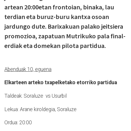
artean 20:00etan frontoian, binaka, lau
terdian eta buruz-buru kantxa osoan
jardungo dute. Barixakuan palako jeitsiera
promozioa, zapatuan Mutrikuko pala final-
erdiak eta domekan pilota partidua.
Abenduak 10, eguena
Elkarteen arteko txapelketako etorriko partidua
Taldeak: Soraluze vs Usurbil
Lekua: Arane kiroldegia, Soraluze
Ordua: 20:00