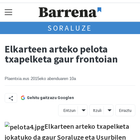
SORALUZE
Elkarteen arteko pelota
txapelketa gaur frontoian
Plaentxia.eus
2015eko abenduaren 10a
Gehitu gaitzazu Googlen
Entzun
Itzuli
Erraztu
Elkarteen arteko txapelketa
jokatuko da gaur Soraluze eta Usurbilen