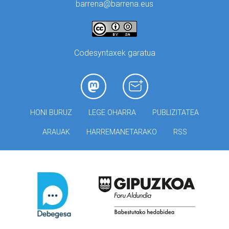
barrena@barrena.eus
Codesyntaxek garatua
HONI BURUZ
LEGE OHARRA
PUBLIZITATEA
ARAUAK
HARREMANETARAKO
RSS