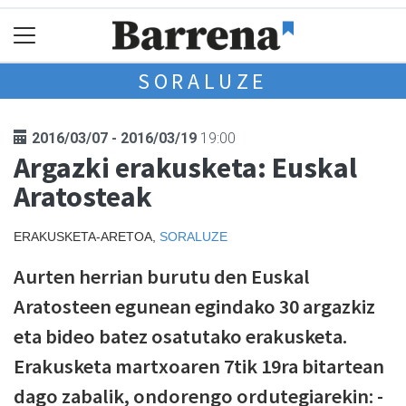
SORALUZE
2016/03/07 - 2016/03/19
19:00
Argazki erakusketa: Euskal
Aratosteak
ERAKUSKETA-ARETOA,
SORALUZE
Aurten herrian burutu den Euskal
Aratosteen egunean egindako 30 argazkiz
eta bideo batez osatutako erakusketa.
Erakusketa martxoaren 7tik 19ra bitartean
dago zabalik, ondorengo ordutegiarekin: -