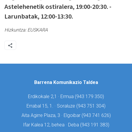
Astelehenetik ostiralera, 19:00-20:30. -
Larunbatak, 12:00-13:30.
Hizkuntza:
EUSKARA
Barrena Komunikazio Taldea
Erdikokale 2,1 · Ermua (
943 179 350)
Errabal 15, 1. · Soraluze (
943 751 304)
Aita Agirre Plaza, 3 · Elgoibar (
943 741 626)
Ifar Kalea 12, behea · Deba (
943 191 383)