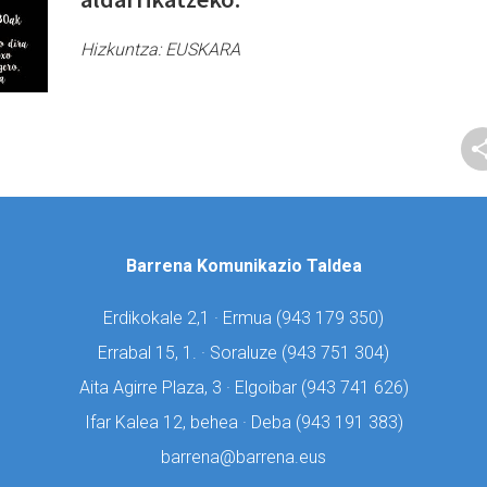
Hizkuntza:
EUSKARA
Barrena Komunikazio Taldea
Erdikokale 2,1 · Ermua (
943 179 350)
Errabal 15, 1. · Soraluze (
943 751 304)
Aita Agirre Plaza, 3 · Elgoibar (
943 741 626)
Ifar Kalea 12, behea · Deba (
943 191 383)
barrena@barrena.eus