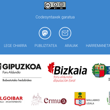
Codesyntaxek garatua
LEGE OHARRA
PUBLIZITATEA
ARAUAK
HARREMANET