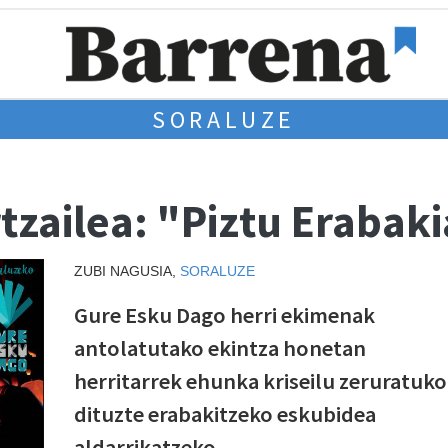
SORALUZE
tzailea: "Piztu Erabak
ZUBI NAGUSIA,
SORALUZE
Gure Esku Dago herri ekimenak
antolatutako ekintza honetan
herritarrek ehunka kriseilu zeruratuko
dituzte erabakitzeko eskubidea
aldarrikatzeko.