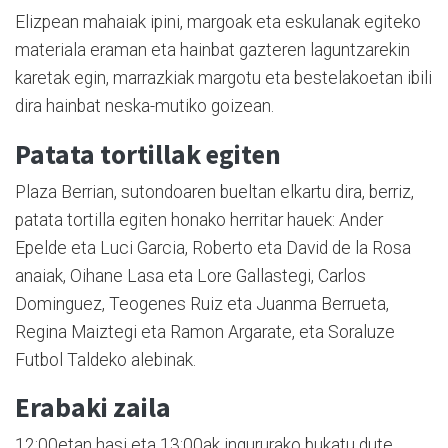
Elizpean mahaiak ipini, margoak eta eskulanak egiteko
materiala eraman eta hainbat gazteren laguntzarekin
karetak egin, marrazkiak margotu eta bestelakoetan ibili
dira hainbat neska-mutiko goizean.
Patata tortillak egiten
Plaza Berrian, sutondoaren bueltan elkartu dira, berriz,
patata tortilla egiten honako herritar hauek: Ander
Epelde eta Luci Garcia, Roberto eta David de la Rosa
anaiak, Oihane Lasa eta Lore Gallastegi, Carlos
Dominguez, Teogenes Ruiz eta Juanma Berrueta,
Regina Maiztegi eta Ramon Argarate, eta Soraluze
Futbol Taldeko alebinak.
Erabaki zaila
12:00etan hasi eta 13:00ak ingururako bukatu dute