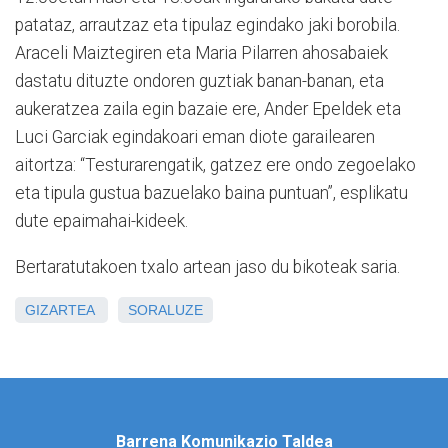
patataz, arrautzaz eta tipulaz egindako jaki borobila.
Araceli Maiztegiren eta Maria Pilarren ahosabaiek
dastatu dituzte ondoren guztiak banan-banan, eta
aukeratzea zaila egin bazaie ere, Ander Epeldek eta
Luci Garciak egindakoari eman diote garailearen
aitortza: “Testurarengatik, gatzez ere ondo zegoelako
eta tipula gustua bazuelako baina puntuan”, esplikatu
dute epaimahai-kideek.
Bertaratutakoen txalo artean jaso du bikoteak saria.
GIZARTEA
SORALUZE
Barrena Komunikazio Taldea