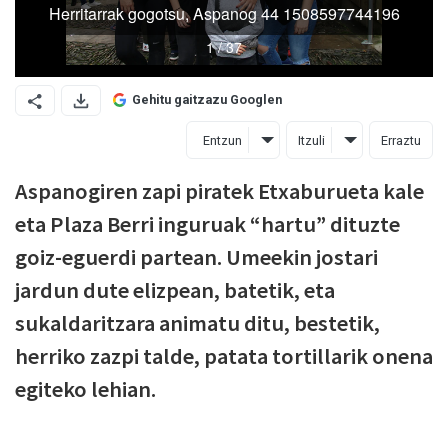
Gehitu gaitzazu Googlen
Entzun
Itzuli
Erraztu
Aspanogiren zapi piratek Etxaburueta kale
eta Plaza Berri inguruak “hartu” dituzte
goiz-eguerdi partean. Umeekin jostari
jardun dute elizpean, batetik, eta
sukaldaritzara animatu ditu, bestetik,
herriko zazpi talde, patata tortillarik onena
egiteko lehian.