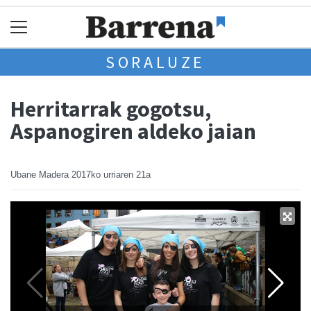
SORALUZE
Herritarrak gogotsu,
Aspanogiren aldeko jaian
Ubane Madera
2017ko urriaren 21a