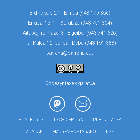
Erdikokale 2,1 · Ermua (
943 179 350)
Errabal 15, 1. · Soraluze (
943 751 304)
Aita Agirre Plaza, 3 · Elgoibar (
943 741 626)
Ifar Kalea 12, behea · Deba (
943 191 383)
barrena@barrena.eus
Codesyntaxek garatua
HONI BURUZ
LEGE OHARRA
PUBLIZITATEA
ARAUAK
HARREMANETARAKO
RSS