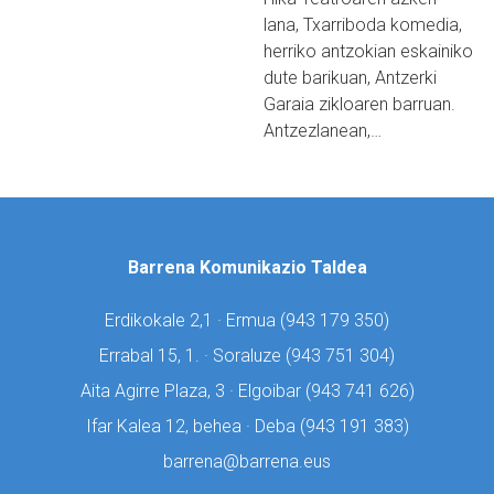
lana, Txarriboda komedia,
herriko antzokian eskainiko
dute barikuan, Antzerki
Garaia zikloaren barruan.
Antzezlanean,…
Barrena Komunikazio Taldea
Erdikokale 2,1 · Ermua (
943 179 350)
Errabal 15, 1. · Soraluze (
943 751 304)
Aita Agirre Plaza, 3 · Elgoibar (
943 741 626)
Ifar Kalea 12, behea · Deba (
943 191 383)
barrena@barrena.eus