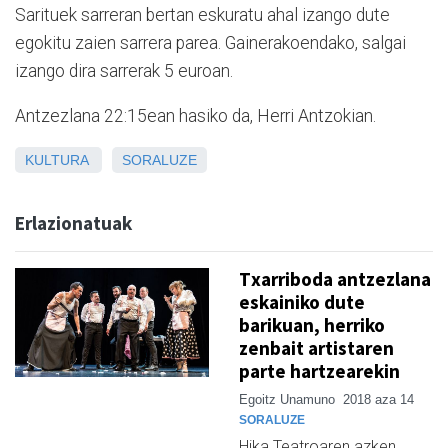
Sarituek sarreran bertan eskuratu ahal izango dute
egokitu zaien sarrera parea. Gainerakoendako, salgai
izango dira sarrerak 5 euroan.
Antzezlana 22:15ean hasiko da, Herri Antzokian.
KULTURA
SORALUZE
Erlazionatuak
Txarriboda antzezlana
eskainiko dute
barikuan, herriko
zenbait artistaren
parte hartzearekin
Egoitz Unamuno
2018 aza 14
SORALUZE
Hika Teatroaren azken