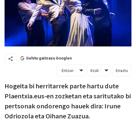
Gehitu gaitzazu Googlen
Entzun
Itzuli
Erraztu
Hogeita bi herritarrek parte hartu dute
Plaentxia.eus-en zozketan eta saritutako bi
pertsonak ondorengo hauek dira: Irune
Odriozola eta Oihane Zuazua.