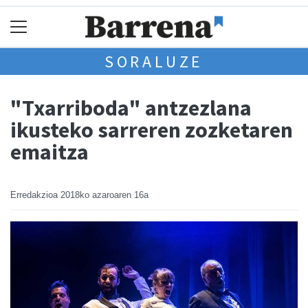
SORALUZE
"Txarriboda" antzezlana
ikusteko sarreren zozketaren
emaitza
Erredakzioa
2018ko azaroaren 16a