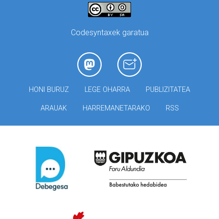
Codesyntaxek garatua
HONI BURUZ
LEGE OHARRA
PUBLIZITATEA
ARAUAK
HARREMANETARAKO
RSS