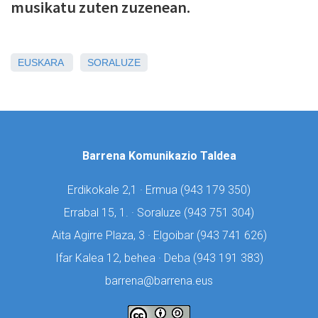
musikatu zuten zuzenean.
EUSKARA
SORALUZE
Barrena Komunikazio Taldea
Erdikokale 2,1 · Ermua (
943 179 350)
Errabal 15, 1. · Soraluze (
943 751 304)
Aita Agirre Plaza, 3 · Elgoibar (
943 741 626)
Ifar Kalea 12, behea · Deba (
943 191 383)
barrena@barrena.eus