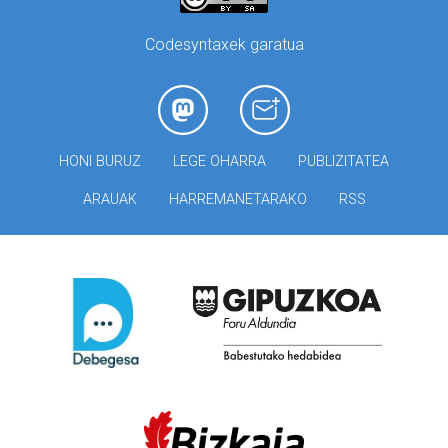
Codesyntaxek garatua
HONI BURUZ
LEGE OHARRA
PUBLIZITATEA
ARAUAK
HARREMANETARAKO
RSS