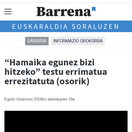
EUSKARALDIA SORALUZEN
SARRERA
INFORMAZIO OROKORRA
“Hamaika egunez bizi
hitzeko” testu errimatua
errezitatuta (osorik)
Egoitz Unamuno
2018ko abenduaren 19a