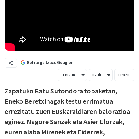
Gehitu gaitzazu Googlen
Entzun
Itzuli
Erraztu
Zapatuko Batu Sutondora topaketan,
Eneko Beretxinagak testu errimatua
errezitatu zuen Euskaraldiaren balorazioa
eginez. Nagore Sanzek eta Asier Elorzak,
euren alaba Mirenek eta Eiderrek,