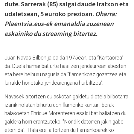
dute. Sarrerak (85) salgai daude Iratxon eta
udaletxean, 5 euroko prezioan.
Oharra:
Plaentxia.eus-ek emanaldia zuzenean
eskainiko du streaming bitartez.
Juan Navas Bilbon jaioa da 1975ean, eta “Kantaorea”
da. Duela hamar bat urte hasi zen jendaurrean abesten
eta bere helburu nagusia da “flamenkoaz gozatzea eta
lurralde honetako jendearengana hurbiltzea”.
Navasek aitortzen du askotan galdetu diotela bilbotarra
izanik nolatan bihurtu den flamenko kantari; berak
halakoetan Enrique Morenteren esaldi bat baliatzen du
galdera horri erantzuteko: "Nondik datorren jakin gabe
etorri da". Hala ere, aitortzen du flamenkoarekiko