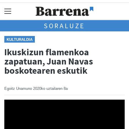
SORALUZE
KULTURALDIA
Ikuskizun flamenkoa
zapatuan, Juan Navas
boskotearen eskutik
Egoitz Unamuno
2020ko uztailaren 8a