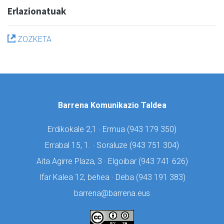
Erlazionatuak
ZOZKETA
Barrena Komunikazio Taldea
Erdikokale 2,1 · Ermua (
943 179 350)
Errabal 15, 1. · Soraluze (
943 751 304)
Aita Agirre Plaza, 3 · Elgoibar (
943 741 626)
Ifar Kalea 12, behea · Deba (
943 191 383)
barrena@barrena.eus