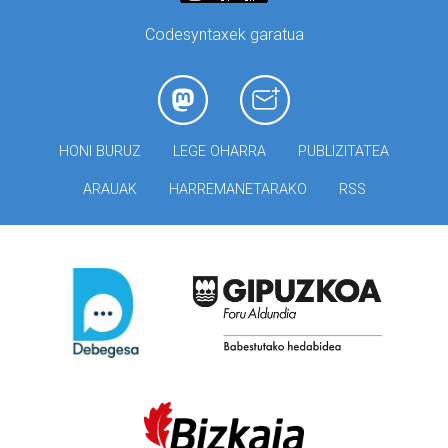
Codesyntaxek garatua
HONI BURUZ
LEGE OHARRA
PUBLIZITATEA
ARAUAK
HARREMANETARAKO
RSS