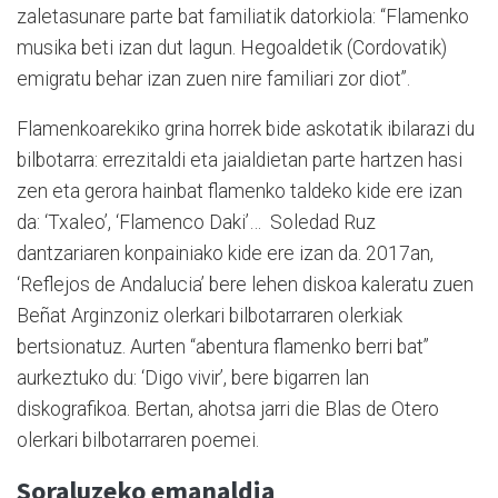
zaletasunare parte bat familiatik datorkiola: “Flamenko
musika beti izan dut lagun. Hegoaldetik (Cordovatik)
emigratu behar izan zuen nire familiari zor diot”.
Flamenkoarekiko grina horrek bide askotatik ibilarazi du
bilbotarra: errezitaldi eta jaialdietan parte hartzen hasi
zen eta gerora hainbat flamenko taldeko kide ere izan
da: ‘Txaleo’, ‘Flamenco Daki’… Soledad Ruz
dantzariaren konpainiako kide ere izan da. 2017an,
‘Reflejos de Andalucia’ bere lehen diskoa kaleratu zuen
Beñat Arginzoniz olerkari bilbotarraren olerkiak
bertsionatuz. Aurten “abentura flamenko berri bat”
aurkeztuko du: ‘Digo vivir’, bere bigarren lan
diskografikoa. Bertan, ahotsa jarri die Blas de Otero
olerkari bilbotarraren poemei.
Soraluzeko emanaldia