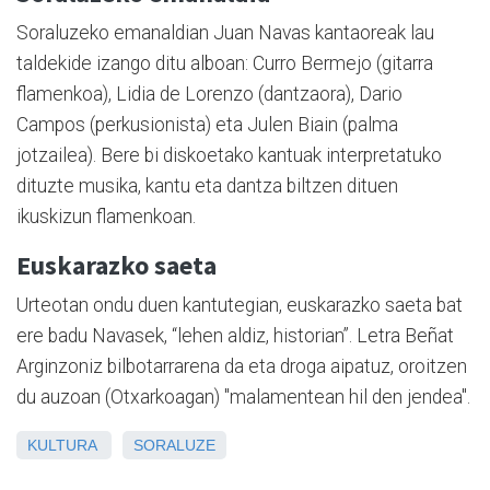
Soraluzeko emanaldian Juan Navas kantaoreak lau
taldekide izango ditu alboan: Curro Bermejo (gitarra
flamenkoa), Lidia de Lorenzo (dantzaora), Dario
Campos (perkusionista) eta Julen Biain (palma
jotzailea). Bere bi diskoetako kantuak interpretatuko
dituzte musika, kantu eta dantza biltzen dituen
ikuskizun flamenkoan.
Euskarazko saeta
Urteotan ondu duen kantutegian, euskarazko saeta bat
ere badu Navasek, “lehen aldiz, historian”. Letra Beñat
Arginzoniz bilbotarrarena da eta droga aipatuz, oroitzen
du auzoan (Otxarkoagan) "malamentean hil den jendea".
KULTURA
SORALUZE