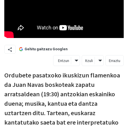
Gehitu gaitzazu Googlen
Entzun
Itzuli
Erraztu
Ordubete pasatxoko ikuskizun flamenkoa
da Juan Navas boskoteak zapatu
arratsaldean (19:30) antzokian eskainiko
duena; musika, kantua eta dantza
uztartzen ditu. Tartean, euskaraz
kantatutako saeta bat ere interpretatuko