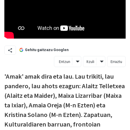
Gehitu gaitzazu Googlen
Entzun
Itzuli
Erraztu
'Amak' amak dira eta lau. Lau trikiti, lau
pandero, lau ahots ezagun: Alaitz Telletxea
(Alaitz eta Maider), Maixa Lizarribar (Maixa
ta Ixiar), Amaia Oreja (M-n Ezten) eta
Kristina Solano (M-n Ezten). Zapatuan,
Kulturaldiaren barruan, frontoian