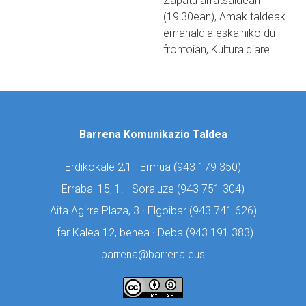
Zapatu arratsaldean
(19:30ean), Amak taldeak
emanaldia eskainiko du
frontoian, Kulturaldiare…
Barrena Komunikazio Taldea
Erdikokale 2,1 · Ermua (
943 179 350)
Errabal 15, 1. · Soraluze (
943 751 304)
Aita Agirre Plaza, 3 · Elgoibar (
943 741 626)
Ifar Kalea 12, behea · Deba (
943 191 383)
barrena@barrena.eus