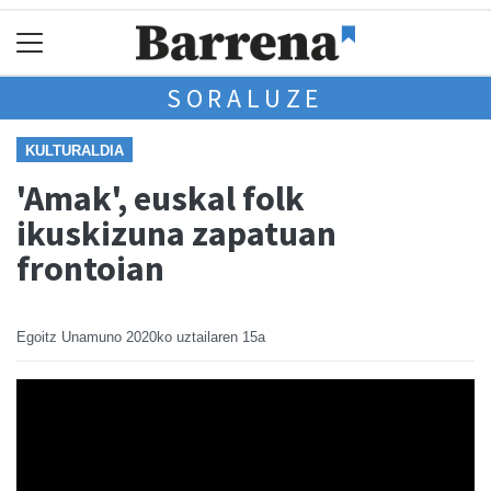
SORALUZE
KULTURALDIA
'Amak', euskal folk
ikuskizuna zapatuan
frontoian
Egoitz Unamuno
2020ko uztailaren 15a