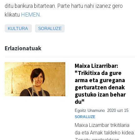
ditu barikura bitartean. Parte hartu nahi izanez gero
klikatu
HEMEN
.
KULTURA
SORALUZE
Erlazionatuak
Maixa Lizarribar:
"Trikitixa da gure
arma eta guregana
gerturatzen denak
gustuko izan behar
du"
Egoitz Unamuno
2020 uzt 15
SORALUZE
Maixa Lizarribar trikitilaria
da eta Amak taldeko kidea.