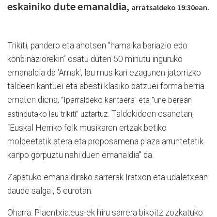
eskainiko dute emanaldia,
arratsaldeko 19:30ean.
Trikiti, pandero eta ahotsen "hamaika bariazio edo
konbinaziorekin” osatu duten 50 minutu inguruko
emanaldia da 'Amak', lau musikari ezagunen jatorrizko
taldeen kantuei eta abesti klasiko batzuei forma berria
ematen diena,
“Iparraldeko kantaera" eta
"une berean
Taldekideen esanetan,
astindutako lau trikiti” uztartuz.
“Euskal Herriko folk musikaren ertzak betiko
moldeetatik atera eta proposamena plaza arruntetatik
kanpo gorpuztu nahi duen emanaldia" da.
Zapatuko emanaldirako sarrerak Iratxon eta udaletxean
daude salgai, 5 eurotan.
Oharra: Plaentxia.eus-ek hiru sarrera bikoitz zozkatuko