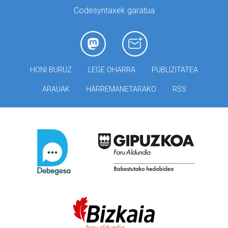
Codesyntaxek garatua
HONI BURUZ
LEGE OHARRA
PUBLIZITATEA
ARAUAK
HARREMANETARAKO
RSS