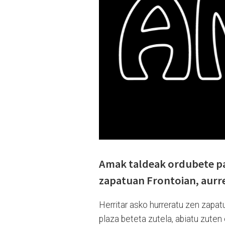
Amak taldeak ordubete pa
zapatuan Frontoian, aurre
Herritar asko hurreratu zen zapatu
plaza beteta zutela, abiatu zuten 