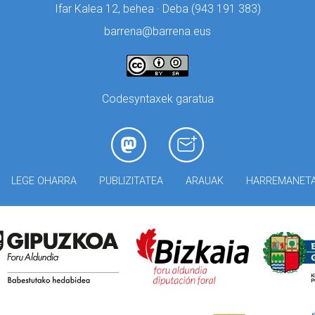
Ifar Kalea 12, behea · Deba (
943 191 383)
barrena@barrena.eus
Codesyntaxek garatua
LEGE OHARRA
PUBLIZITATEA
ARAUAK
HARREMANET