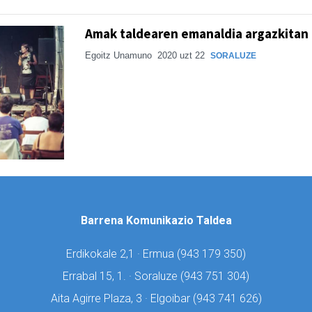
Amak taldearen emanaldia argazkitan
Egoitz Unamuno
2020 uzt 22
SORALUZE
Barrena Komunikazio Taldea
Erdikokale 2,1 · Ermua (
943 179 350)
Errabal 15, 1. · Soraluze (
943 751 304)
Aita Agirre Plaza, 3 · Elgoibar (
943 741 626)