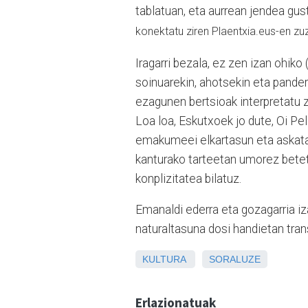
tablatuan, eta aurrean jendea gu
konektatu ziren
Plaentxia.eus-en zu
Iragarri bezala, ez zen izan ohiko 
soinuarekin, ahotsekin eta pandero
ezagunen bertsioak interpretatu zi
Loa loa, Eskutxoek jo dute, Oi P
emakumeei elkartasun eta askatas
kanturako tarteetan umorez betet
konplizitatea bilatuz.
Emanaldi ederra eta gozagarria iz
naturaltasuna dosi handietan tra
KULTURA
SORALUZE
Erlazionatuak