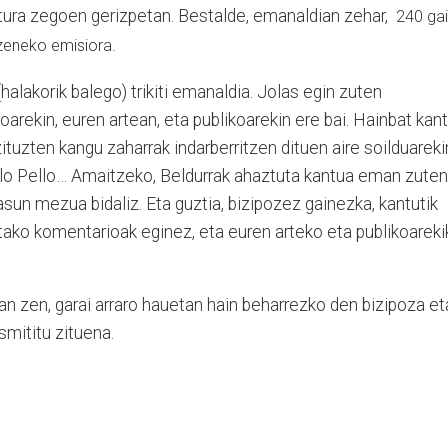
stura zegoen gerizpetan. Bestalde, emanaldian zehar,
240 gai
zeneko emisiora.
(halakorik balego) trikiti emanaldia. Jolas egin zuten
arekin, euren artean, eta publikoarekin ere bai. Hainbat kan
tuzten kangu zaharrak indarberritzen dituen aire soilduareki
ello Pello… Amaitzeko, Beldurrak ahaztuta kantua eman zuten
un mezua bidaliz. Eta guztia, bizipozez gainezka, kantutik
ako komentarioak eginez, eta euren arteko eta publikoareki
an zen, garai arraro hauetan hain beharrezko den bizipoza et
nsmititu zituena.