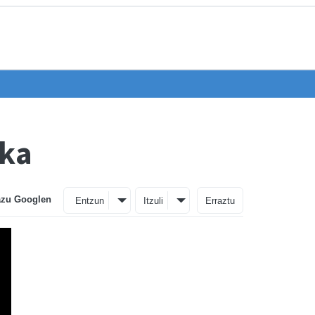
zka
azu Googlen
Entzun
Itzuli
Erraztu