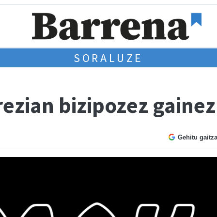
SORALUZE
rezian bizipozez gaine
Gehitu gaitz