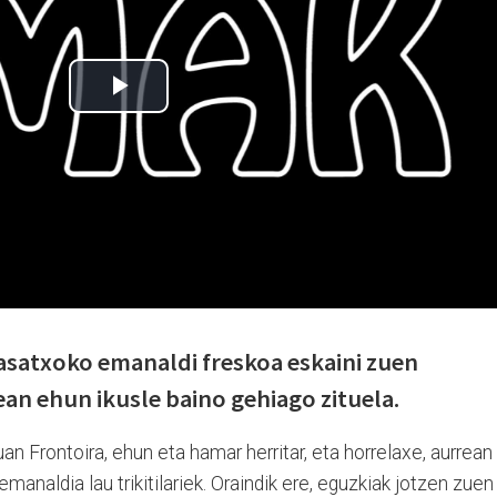
satxoko emanaldi freskoa eskaini zuen
an ehun ikusle baino gehiago zituela.
an Frontoira, ehun eta hamar herritar, eta horrelaxe, aurrean
emanaldia lau trikitilariek. Oraindik ere, eguzkiak jotzen zuen