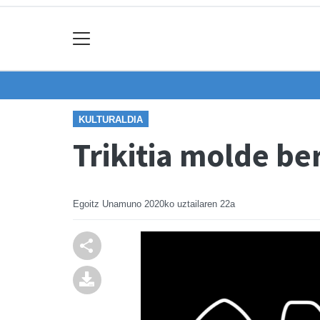
KULTURALDIA
Trikitia molde be
Egoitz Unamuno
2020ko uztailaren 22a