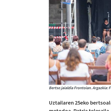
Bertso jaialdia Frontoian. Argazkia: 
Uztailaren 25eko bertsoal
metodoa, Patria telesaila,