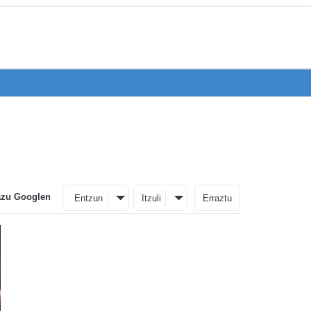
azu Googlen
Entzun
Itzuli
Erraztu