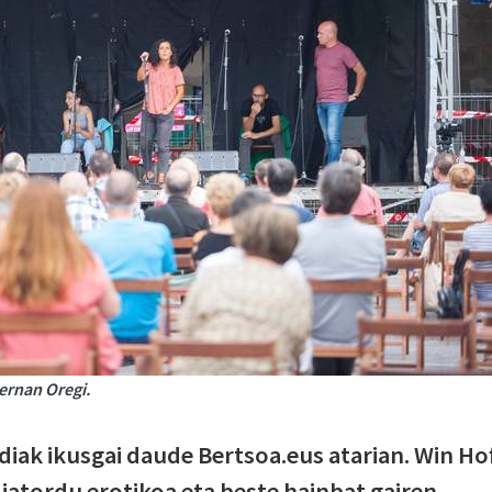
Fernan Oregi.
diak ikusgai daude Bertsoa.eus atarian. Win Ho
 jatordu erotikoa eta beste hainbat gairen