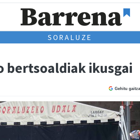
SORALUZE
 bertsoaldiak ikusgai
Gehitu gaitz