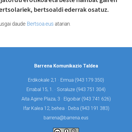
ertsolariek, bertsoaldi ederrak osatuz.
usgai daude
Bertsoa.eus
atarian.
Barrena Komunikazio Taldea
Erdikokale 2,1 · Ermua (
943 179 350)
Errabal 15, 1. · Soraluze (
943 751 304)
Aita Agirre Plaza, 3 · Elgoibar (
943 741 626)
Ifar Kalea 12, behea · Deba (
943 191 383)
barrena@barrena.eus