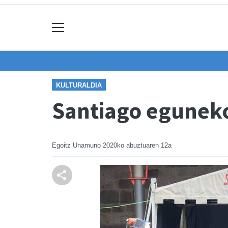
KULTURALDIA
Santiago eguneko
Egoitz Unamuno
2020ko abuztuaren 12a