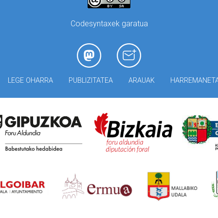
Codesyntaxek garatua
LEGE OHARRA
PUBLIZITATEA
ARAUAK
HARREMANET