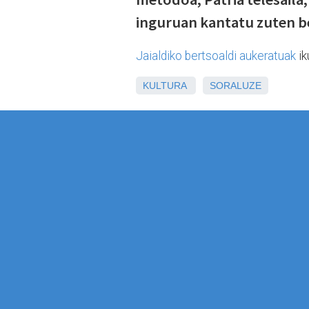
inguruan kantatu zuten b
Jaialdiko bertsoaldi aukeratuak
ik
KULTURA
SORALUZE