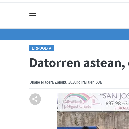
ERRUGBIA
Datorren astean,
Ubane Madera Zangitu
2020ko irailaren 30a