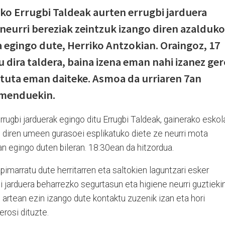
ko Errugbi Taldeak aurten errugbi jarduera
neurri bereziak zeintzuk izango diren azalduko
a egingo dute, Herriko Antzokian. Oraingoz, 17
 dira taldera, baina izena eman nahi izanez ger
tuta eman daiteke. Asmoa da urriaren 7an
amenduekin.
rugbi jarduerak egingo ditu Errugbi Taldeak, gainerako eskol
e diren umeen gurasoei esplikatuko diete ze neurri mota
an egingo duten bileran. 18:30ean da hitzordua.
zpimarratu dute herritarren eta saltokien laguntzari esker
bi jarduera beharrezko segurtasun eta higiene neurri guztieki
n artean ezin izango dute kontaktu zuzenik izan eta hori
erosi dituzte.