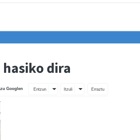
 hasiko dira
azu Googlen
Entzun
Itzuli
Erraztu