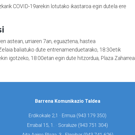
zkarik COVID-19arekin lotutako ikastaroa egin dutela ere
si
en astean, urriaren 7an, eguaztena, hastea
Zelaia baliatuko dute entrenamenduetarako, 18:30etik
rekin igotzeko, 18:00etan egin dute hitzordua, Plaza Zaharrea
Barrena Komunikazio Taldea
Erdikokale 2,1 · Ermua (
943 179 350)
Errabal 15, 1. · Soraluze (
943 751 304)
Aita Agirre Plaza, 3 · Elgoibar (
943 741 626)