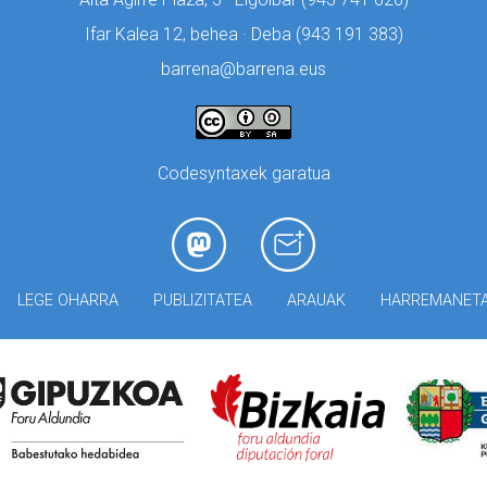
Ifar Kalea 12, behea · Deba (
943 191 383)
barrena@barrena.eus
Codesyntaxek garatua
LEGE OHARRA
PUBLIZITATEA
ARAUAK
HARREMANET