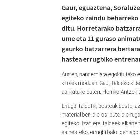
Gaur, eguaztena, Soraluze
egiteko zaindu beharreko 
ditu. Horretarako batzarr
ume eta 11 guraso animatu
gaurko batzarrera bertara
hastea errugbiko entren
Aurten, pandemiara egokitutako er
kirolek moduan. Gaur, taldeko kid
aplikatuko duten, Herriko Antzoki
Errugbi taldetik, besteak beste, a
material berria erosi dutela errug
egiteko. Izan ere, taldeek elkarre
saihesteko, errugbi baloi gehiago 