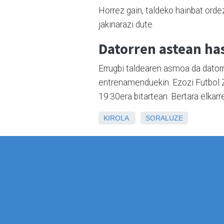
Horrez gain, taldeko hainbat orde
jakinarazi dute.
Datorren astean ha
Errugbi taldearen asmoa da datorr
entrenamenduekin. Ezozi Futbol 
19:30era bitartean. Bertara elkar
KIROLA
SORALUZE