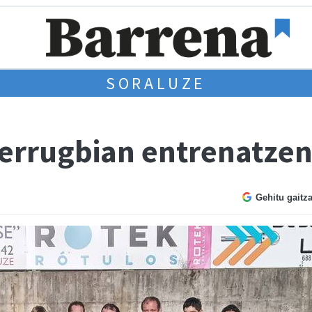
SORALUZE
 errugbian entrenatzen
Gehitu gaitz