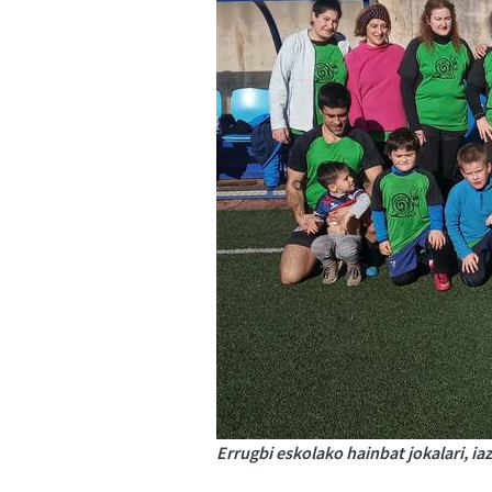
Errugbi eskolako hainbat jokalari, iaz