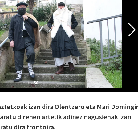
gaztetxoak izan dira Olentzero eta Mari Domingir
taratu direnen artetik adinez nagusienak izan
ratu dira frontoira.