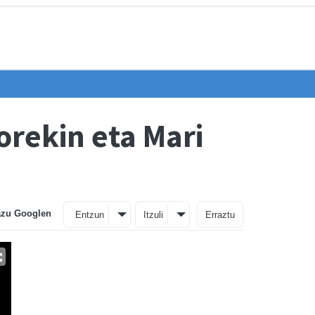
orekin eta Mari
azu Googlen
Entzun
Itzuli
Erraztu