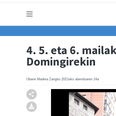
4. 5. eta 6. mail
Domingirekin
Ubane Madera Zangitu
2021eko abenduaren 24a