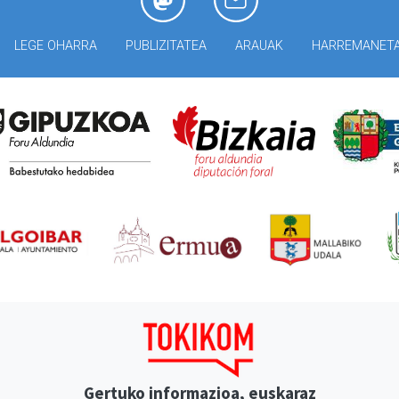
LEGE OHARRA
PUBLIZITATEA
ARAUAK
HARREMANET
Gertuko informazioa, euskaraz