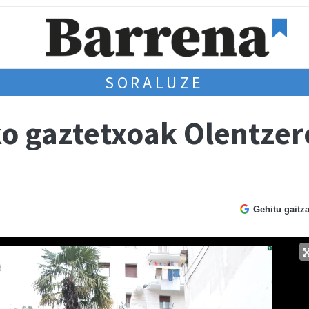
SORALUZE
ako gaztetxoak Olentzer
Gehitu gaitz