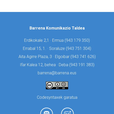
Barrena Komunikazio Taldea
Erdikokale 2,1 · Ermua (
943 179 350)
Errabal 15, 1. · Soraluze (
943 751 304)
Aita Agirre Plaza, 3 · Elgoibar (
943 741 626)
Ifar Kalea 12, behea · Deba (
943 191 383)
barrena@barrena.eus
Codesyntaxek garatua