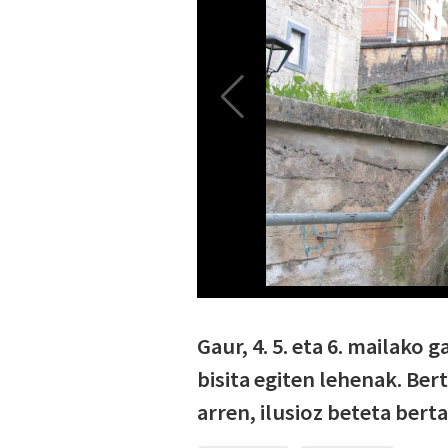
Gaur, 4. 5. eta 6. mailako 
bisita egiten lehenak. Ber
arren, ilusioz beteta berta