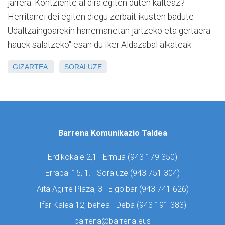
jarrera. Kontziente al dira egiten duten kalteaz?
Herritarrei dei egiten diegu zerbait ikusten badute
Udaltzaingoarekin harremanetan jartzeko eta gertaera
hauek salatzeko" esan du Iker Aldazabal alkateak.
GIZARTEA
SORALUZE
Barrena Komunikazio Taldea
Erdikokale 2,1 · Ermua (
943 179 350)
Errabal 15, 1. · Soraluze (
943 751 304)
Aita Agirre Plaza, 3 · Elgoibar (
943 741 626)
Ifar Kalea 12, behea · Deba (
943 191 383)
barrena@barrena.eus