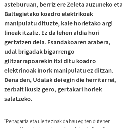
asteburuan, berriz ere Zeleta auzuneko eta
Baltegietako koadro elektrikoak
manipulatu dituzte, kale horietako argi
lineak itzaliz. Ez da lehen aldia hori
gertatzen dela. Esandakoaren arabera,
udal brigadak bigarrengo
giltzarrapoarekin itxi ditu koadro
elektrinoak inork manipulatu ez ditzan.
Dena den, Udalak dei egin die herritarrei,
zerbait ikusiz gero, gertakari horiek
salatzeko.
"Penagarria eta ulertezinak da hau egiten dutenen