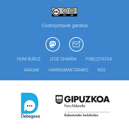
Codesyntaxek garatua
HONI BURUZ
LEGE OHARRA
PUBLIZITATEA
ARAUAK
HARREMANETARAKO
RSS