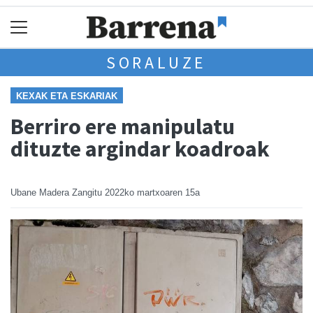
SORALUZE
KEXAK ETA ESKARIAK
Berriro ere manipulatu
dituzte argindar koadroak
Ubane Madera Zangitu
2022ko martxoaren 15a