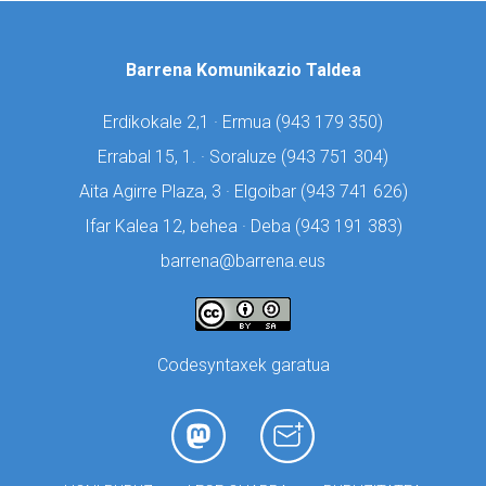
Barrena Komunikazio Taldea
Erdikokale 2,1 · Ermua (
943 179 350)
Errabal 15, 1. · Soraluze (
943 751 304)
Aita Agirre Plaza, 3 · Elgoibar (
943 741 626)
Ifar Kalea 12, behea · Deba (
943 191 383)
barrena@barrena.eus
Codesyntaxek garatua