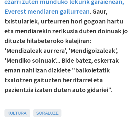
ezarri zuten munduko lekurik garaienean,
Everest mendiaren gailurrean
. Gaur,
txistulariek, urteurren hori gogoan hartu
eta mendiarekin zerikusia duten doinuak jo
dituzte hilabeteroko kalejiran:
'Mendizaleak aurrera', 'Mendigoizaleak',
'Mendiko soinuak'... Bide batez, eskerrak
eman nahi izan dizkiete "balkoietatik
txalotzen gaituzten herritarrei eta
pazientzia izaten duten auto gidariei".
KULTURA
SORALUZE