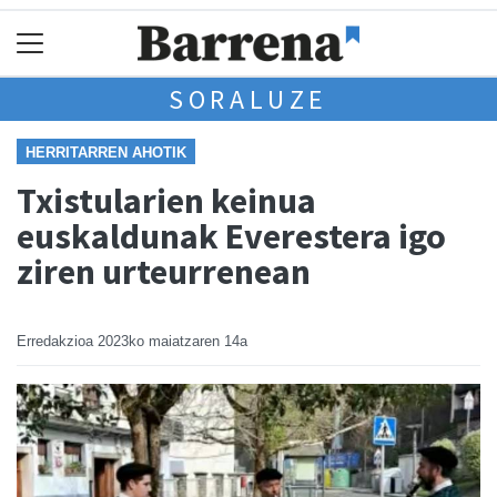
SORALUZE
HERRITARREN AHOTIK
Txistularien keinua
euskaldunak Everestera igo
ziren urteurrenean
Erredakzioa
2023ko maiatzaren 14a