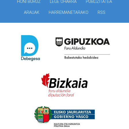
HONI BURUZ
LEGE OHARRA
PUBLIZITATEA
ARAUAK
HARREMANETARAKO
RSS