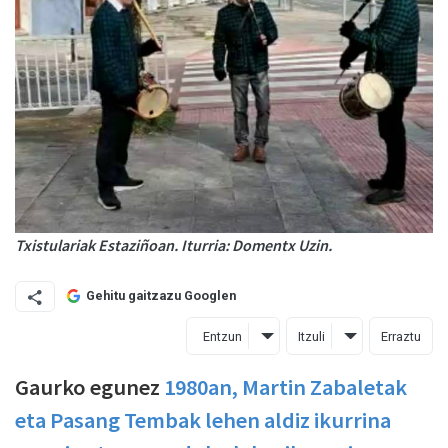
Txistulariak Estaziñoan. Iturria: Domentx Uzin.
Gehitu gaitzazu Googlen
Entzun
Itzuli
Erraztu
Gaurko egunez
1980an, Martin Zabaletak
eta Pasang Tembak lehen aldiz
ikurrina