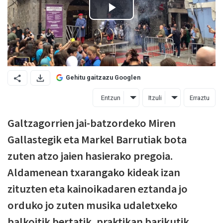
Gehitu gaitzazu Googlen
Entzun
Itzuli
Erraztu
Galtzagorrien jai-batzordeko Miren
Gallastegik eta Markel Barrutiak bota
zuten atzo jaien hasierako pregoia.
Aldamenean txarangako kideak izan
zituzten eta kainoikadaren eztanda jo
orduko jo zuten musika udaletxeko
balkoitik bertatik, praktikan barikutik