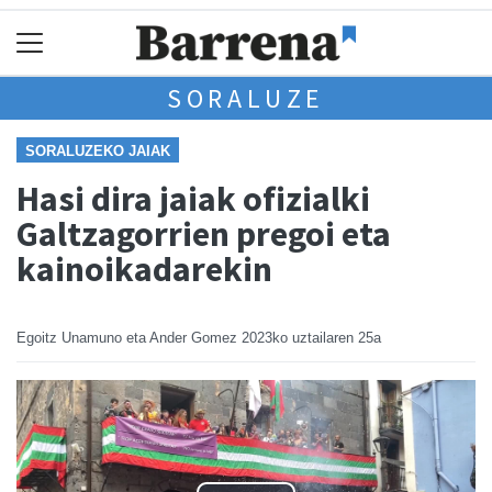
SORALUZE
SORALUZEKO JAIAK
Hasi dira jaiak ofizialki
Galtzagorrien pregoi eta
kainoikadarekin
Egoitz Unamuno eta Ander Gomez
2023ko uztailaren 25a