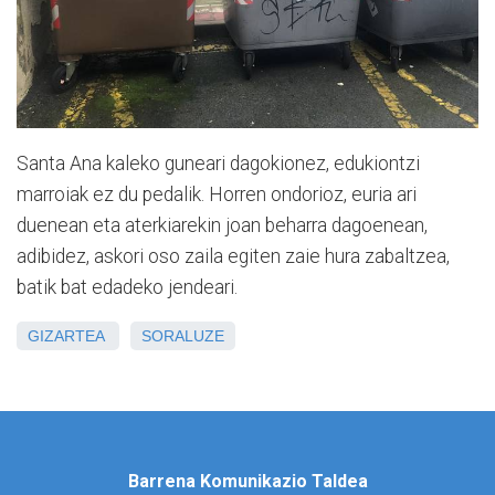
Santa Ana kaleko guneari dagokionez, edukiontzi
marroiak ez du pedalik. Horren ondorioz, euria ari
duenean eta aterkiarekin joan beharra dagoenean,
adibidez, askori oso zaila egiten zaie hura zabaltzea,
batik bat edadeko jendeari.
GIZARTEA
SORALUZE
Barrena Komunikazio Taldea