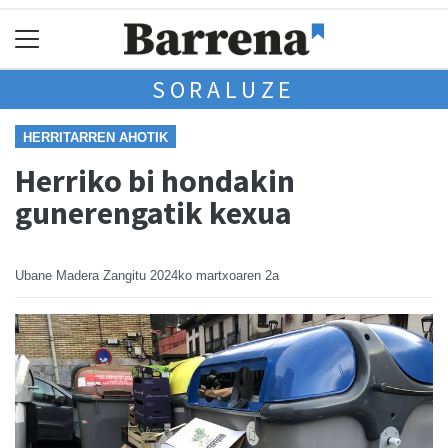
SORALUZE
HERRITARREN AHOTIK
Herriko bi hondakin
gunerengatik kexua
Ubane Madera Zangitu
2024ko martxoaren 2a