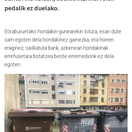
pedalik ez duelako.
Etxaburuetako hondakin-gunearekin lotuta, esan dute
sarri egoten dela hondakinez gainezka, eta horren
eraginez, sailkatuta barik, azkenean hondakinak
errefusetara botatzea beste erremediorik ez dela
egoten.