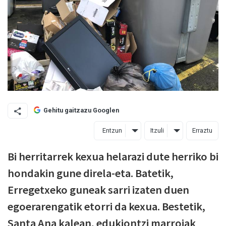
Gehitu gaitzazu Googlen
Entzun
Itzuli
Erraztu
Bi herritarrek kexua helarazi dute herriko bi
hondakin gune direla-eta. Batetik,
Erregetxeko guneak sarri izaten duen
egoerarengatik etorri da kexua. Bestetik,
Santa Ana kalean, edukiontzi marroiak