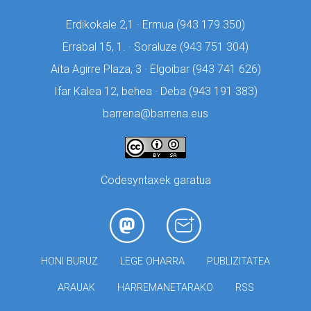
Erdikokale 2,1 · Ermua (
943 179 350)
Errabal 15, 1. · Soraluze (
943 751 304)
Aita Agirre Plaza, 3 · Elgoibar (
943 741 626)
Ifar Kalea 12, behea · Deba (
943 191 383)
barrena@barrena.eus
Codesyntaxek garatua
HONI BURUZ
LEGE OHARRA
PUBLIZITATEA
ARAUAK
HARREMANETARAKO
RSS