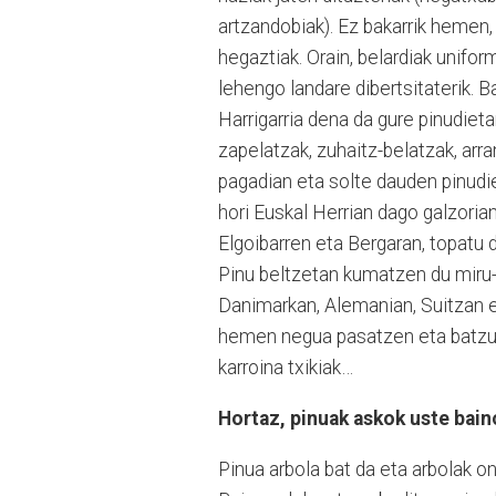
artzandobiak). Ez bakarrik hemen,
hegaztiak. Orain, belardiak unifo
lehengo landare dibertsitaterik. B
Harrigarria dena da gure pinudiet
zapelatzak, zuhaitz-belatzak, arr
pagadian eta solte dauden pinudiet
hori Euskal Herrian dago galzoria
Elgoibarren eta Bergaran, topatu 
Pinu beltzetan kumatzen du miru-
Danimarkan, Alemanian, Suitzan et
hemen negua pasatzen eta batzuk 
karroina txikiak…
Hortaz, pinuak askok uste bain
Pinua arbola bat da eta arbolak o