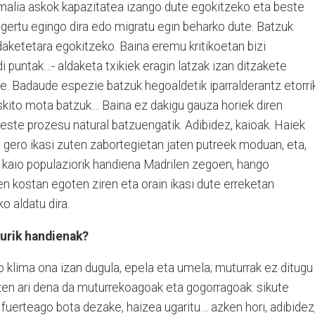
nimalia askok kapazitatea izango dute egokitzeko eta beste
gertu egingo dira edo migratu egin beharko dute. Batzuk
aketetara egokitzeko. Baina eremu kritikoetan bizi
puntak…- aldaketa txikiek eragin latzak izan ditzakete
e. Badaude espezie batzuk hegoaldetik iparralderantz etorri
moskito mota batzuk… Baina ez dakigu gauza horiek diren
este prozesu natural batzuengatik. Adibidez, kaioak. Haiek
, gero ikasi zuten zabortegietan jaten putreek moduan, eta,
ko kaio populaziorik handiena Madrilen zegoen, hango
en kostan egoten ziren eta orain ikasi dute erreketan
o aldatu dira.
kurik handienak?
o klima ona izan dugula, epela eta umela; muturrak ez ditugu
tzen ari dena da muturrekoagoak eta gogorragoak: sikute
 fuerteago bota dezake, haizea ugaritu… azken hori, adibidez