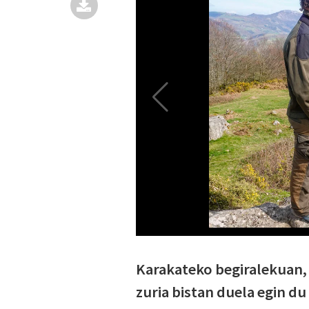
Karakateko begiralekuan, A
zuria bistan duela egin d