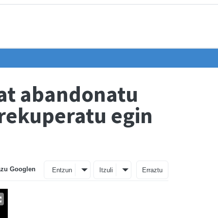
bat abandonatu
rrekuperatu egin
azu Googlen
Entzun
Itzuli
Erraztu