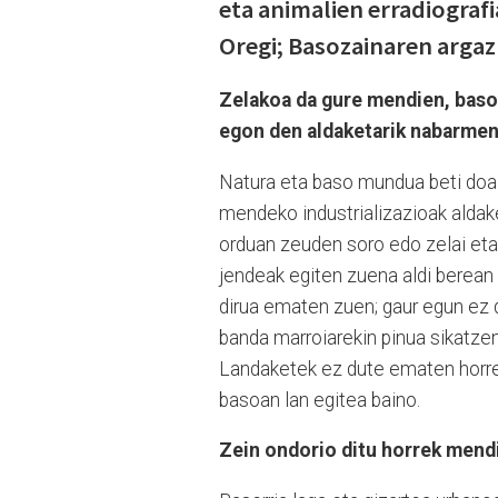
eta animalien erradiografi
Oregi; Basozainaren argaz
Zelakoa da gure mendien, baso
egon den aldaketarik nabarme
Natura eta baso mundua beti doa a
mendeko industrializazioak aldaket
orduan zeuden soro edo zelai eta
jendeak egiten zuena aldi berean f
dirua ematen zuen; gaur egun ez d
banda marroiarekin pinua sikatzen a
Landaketek ez dute ematen horren
basoan lan egitea baino.
Zein ondorio ditu horrek mend