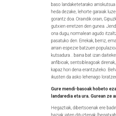
baso landaketetarako arriskutsua 
heda dezake, lehorte garaiak luz
gorantz doa. Oraindik orain, Gip
gutxien erretzen den gunea. Jende
ona dugu, normalean agudo itzaltz
pasatuko den. Errekak, berriz, ema
arrain espezie batzuen populazioak
kutsadura… baina bat izan daiteke
anfibioak, sentsibleagoak direna
kapaz hori dena erantzuteko. Beha
ikusten da asko lehenago loratzen
Gure mendi-basoak hobeto ezagu
landaredia eta ura. Gurean ze a
Hegaztiak, dibertsoenak ere badir
haziak jaten dituztenak (hegatxaba