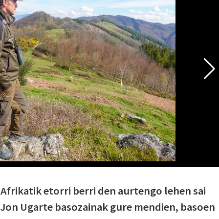
frikatik etorri berri den aurtengo lehen sai
u Jon Ugarte basozainak gure mendien, basoen