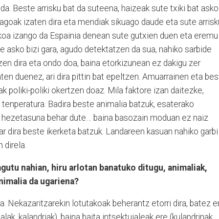
da. Beste arrisku bat da suteena, haizeak sute txiki bat asko
eagoak izaten dira eta mendiak sikuago daude eta sute arris
uzkoa izango da Espainia denean sute gutxien duen eta eremu
 asko bizi gara, agudo detektatzen da sua, nahiko sarbide
en dira eta ondo doa, baina etorkizunean ez dakigu zer
ten duenez, ari dira pittin bat epeltzen. Amuarrainen eta be
 poliki-poliki okertzen doaz. Mila faktore izan daitezke,
 tenperatura. Badira beste animalia batzuk, esaterako
k, hezetasuna behar dute… baina basozain moduan ez naiz
r dira beste ikerketa batzuk. Landareen kasuan nahiko garbi
 direla.
tu nahian, hiru arlotan banatuko ditugu, animaliak,
nimalia da ugariena?
a. Nekazaritzarekin lotutakoak beherantz etorri dira, batez e
lak, kalandriak), baina baita intsektujaleak ere (kulandrinak,