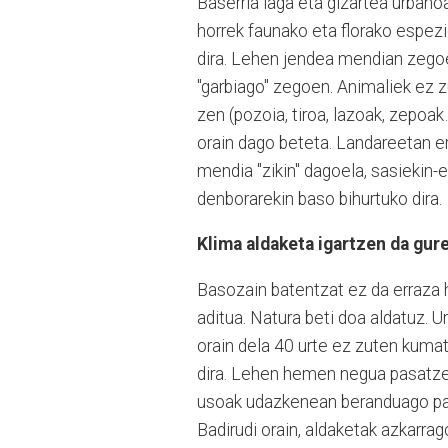
Baserria laga eta gizartea urban
horrek faunako eta florako espezi
dira. Lehen jendea mendian zegoen
"garbiago" zegoen. Animaliek ez 
zen (pozoia, tiroa, lazoak, zepoak
orain dago beteta. Landareetan er
mendia "zikin" dagoela, sasiekin-
denborarekin baso bihurtuko dira.
Klima aldaketa igartzen da gur
Basozain batentzat ez da erraza h
aditua. Natura beti doa aldatuz. U
orain dela 40 urte ez zuten kuma
dira. Lehen hemen negua pasatze
usoak udazkenean beranduago pasat
Badirudi orain, aldaketak azkarra