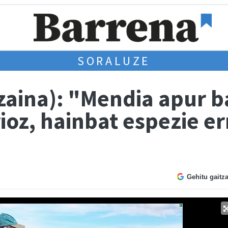
SORALUZE
zaina): "Mendia apur 
ioz, hainbat espezie e
Gehitu gaitz