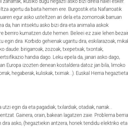
 zaharrak, ikusiko dugu hegazti asko bizi direla haiei esker.
beltza agertu da baita hemen ere. Burgostik eta Nafarroatik
inuaren egur asko usteltzen ari dela eta zomorroak barruan
ea da, han intsektu asko bizi dira eta animalia askok
re berriro kumatzen dute hemen. Beleei ez zaie lehen bezai
 egin dira. Korbido gehienak ugaritu dira, eskilarazoak, mika
sko daude: birigarroak, zozoak, txepetxak, txontak,
rtsifikazio handia dago. Leku epela da, janari asko dago,
uan Europa izozten denean kostaldera datoz jan bila, limoko
rak, hegaberak, kuliskak, txirriak…). Euskal Herria hegaztiet
 utzi egin da eta pagadiak, txilardiak, otadiak, narrak…
entzat. Gainera, orain, bakean lagatzen zaie. Problema berri
n dira asko, (hegaztiekin antzera, horiek tendidu elektriko eta