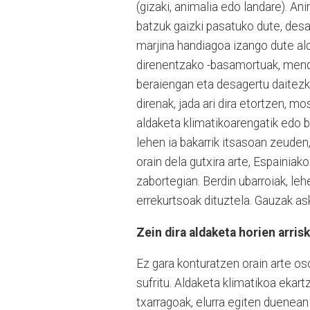
(gizaki, animalia edo landare). A
batzuk gaizki pasatuko dute, desa
marjina handiagoa izango dute ald
direnentzako -basamortuak, mendi 
beraiengan eta desagertu daitezk
direnak, jada ari dira etortzen, 
aldaketa klimatikoarengatik edo b
lehen ia bakarrik itsasoan zeuden
orain dela gutxira arte, Espainia
zabortegian. Berdin ubarroiak, leh
errekurtsoak dituztela. Gauzak ask
Zein dira aldaketa horien arris
Ez gara konturatzen orain arte os
sufritu. Aldaketa klimatikoa ekar
txarragoak, elurra egiten duenean