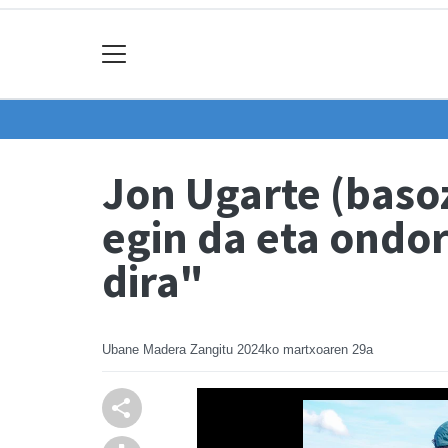
Jon Ugarte (baso
egin da eta ondor
dira"
Ubane Madera Zangitu
2024ko martxoaren 29a