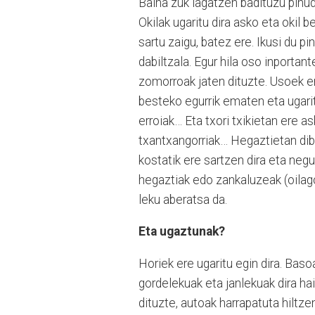
Baina zuk lagatzen badituzu pinudi
Okilak ugaritu dira asko eta okil 
sartu zaigu, batez ere. Ikusi du p
dabiltzala. Egur hila oso inportant
zomorroak jaten dituzte. Usoek e
besteko egurrik ematen eta ugaritu
erroiak… Eta txori txikietan ere a
txantxangorriak… Hegaztietan dibe
kostatik ere sartzen dira eta neg
hegaztiak edo zankaluzeak (oilagor
leku aberatsa da.
Eta ugaztunak?
Horiek ere ugaritu egin dira. Basoa
gordelekuak eta janlekuak dira hai
dituzte, autoak harrapatuta hiltze