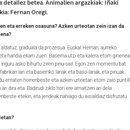
a detailez betea. Animalien argazkiak: Iñaki
kia: Fernan Oregi.
en eta erreken osasuna? Azken urteotan zein izan da
nena?
ldatuz; graduala da prozesua. Euskal Herrian, aurreko
a handia ekarri zuen. Baserria utzi eta kalera etorri ginenea
 inguru asko bihurtu ziren pinu-sail. Egon zen momentu bat
abrikan lan eta baserriko lanak eta baso-lanak, eta pinuak
u ematen horrenbeste eta azken urteetan etorri zaio puntill
ri dira eta. Badirudi ziklo hori ere amaitzen ari dela.
beste etekin, eta jendeak nahiago du aisialdiaz disfrutatu
ietan?