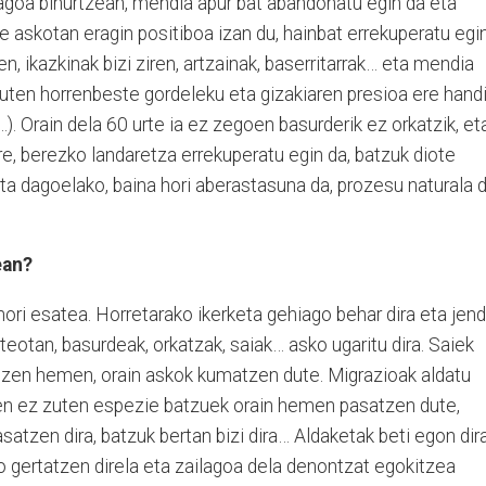
oagoa bihurtzean, mendia apur bat abandonatu egin da eta
e askotan eragin positiboa izan du, hainbat errekuperatu egi
, ikazkinak bizi ziren, artzainak, baserritarrak… eta mendia
zuten horrenbeste gordeleku eta gizakiaren presioa ere hand
…). Orain dela 60 urte ia ez zegoen basurderik ez orkatzik, eta
e, berezko landaretza errekuperatu egin da, batzuk diote
eta dagoelako, baina hori aberastasuna da, prozesu naturala d
ean?
ori esatea. Horretarako ikerketa gehiago behar dira eta jen
rteotan, basurdeak, orkatzak, saiak… asko ugaritu dira. Saiek
tzen hemen, orain askok kumatzen dute. Migrazioak aldatu
n ez zuten espezie batzuek orain hemen pasatzen dute,
zen dira, batzuk bertan bizi dira… Aldaketak beti egon dira
go gertatzen direla eta zailagoa dela denontzat egokitzea