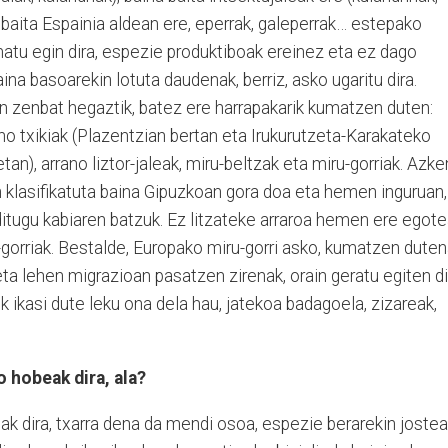
 baita Espainia aldean ere, eperrak, galeperrak… estepako
rmatu egin dira, espezie produktiboak ereinez eta ez dago
aina basoarekin lotuta daudenak, berriz, asko ugaritu dira.
an zenbat hegaztik, batez ere harrapakarik kumatzen duten:
ano txikiak (Plazentzian bertan eta Irukurutzeta-Karakateko
an), arrano liztor-jaleak, miru-beltzak eta miru-gorriak. Azke
n klasifikatuta baina Gipuzkoan gora doa eta hemen inguruan,
ditugu kabiaren batzuk. Ez litzateke arraroa hemen ere egote
gorriak. Bestalde, Europako miru-gorri asko, kumatzen dute
a lehen migrazioan pasatzen zirenak, orain geratu egiten di
ikasi dute leku ona dela hau, jatekoa badagoela, zizareak,
o hobeak dira, ala?
nak dira, txarra dena da mendi osoa, espezie berarekin jostea