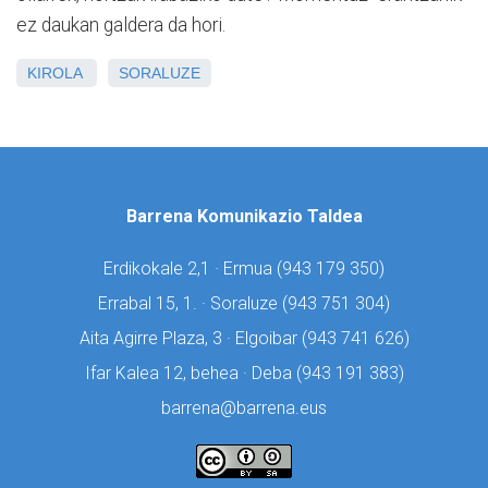
ez daukan galdera da hori.
KIROLA
SORALUZE
Barrena Komunikazio Taldea
Erdikokale 2,1 · Ermua (
943 179 350)
Errabal 15, 1. · Soraluze (
943 751 304)
Aita Agirre Plaza, 3 · Elgoibar (
943 741 626)
Ifar Kalea 12, behea · Deba (
943 191 383)
barrena@barrena.eus