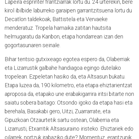
Lapeira esprinter frantziarrak lortu du. 24 urterekin, bere
kirol ibilbide laburreko garaipen garrantzitsuena lortu du
Decatlon taldekoak, Battistela eta Vervaeke
menderatuz. Tropela hamaika zatitan hautsita
helmugaratu da Kanbon, etapa hondarrean izan den
gogortasunaren seinale.
Bihar tentsio gutxixeago egotea espero da, Olaberriak
eta Lizarrustik galbahe handiagoa egingo dutelako
tropelean. Ezpeletan hasiko da, eta Altsasun bukatu.
Etapa luzea da, 190 kilometro, eta etapa ehiztarientzat
aproposa da, etapako une erabakigarrira iritsi bitarte non
saiatu sobera baitago: Otsondo igoko da etapa hasi eta
berehala, Basakabi gero, Uitzi, Zuarrarrate, eta
Gipuzkoan Otzaurtetik sartu ostean, Olaberria eta
Lizarrusti, Etxarritik Altsasuraino iristeko. Ehiztariek edo
oilarrek, nortzuk irabaziko dute? Momentuz erantzunik