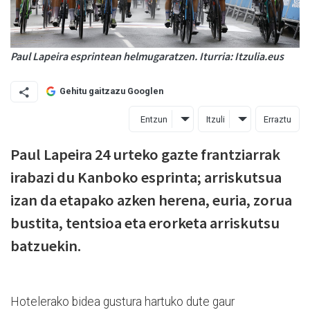
Paul Lapeira esprintean helmugaratzen. Iturria: Itzulia.eus
Gehitu gaitzazu Googlen
Entzun
Itzuli
Erraztu
Paul Lapeira 24 urteko gazte frantziarrak
irabazi du Kanboko esprinta; arriskutsua
izan da etapako azken herena, euria, zorua
bustita, tentsioa eta erorketa arriskutsu
batzuekin.
Hotelerako bidea gustura hartuko dute gaur