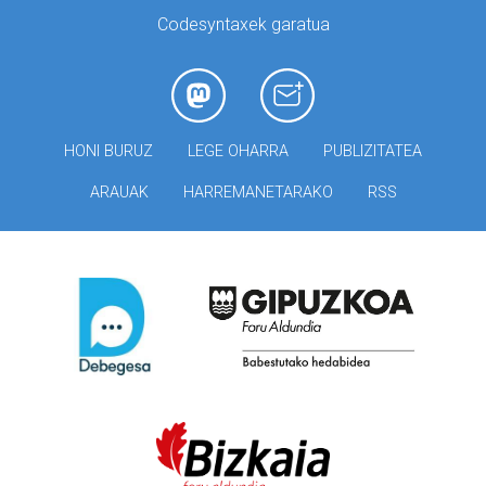
Codesyntaxek garatua
HONI BURUZ
LEGE OHARRA
PUBLIZITATEA
ARAUAK
HARREMANETARAKO
RSS