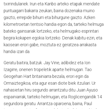
txirrindulariek. Irun eta Kanbo arteko etapak mendate
puntuagarri bakarra zeukan, baina dozenaka muino
gaizto, errepide bihurri eta bihurgune gaizto. Azken
kilometroetan tentsio handia egon da, tarteko helmuga
bateko gainsariak lortzeko, eta helmugako esprintari
begira kokapen egokia lortzeko. Denak kabitu ezin, eta
kaosean erori gabe, moztuta ez geratzea arrakasta
handia izan da.
Geratu baitira, batzuk. Jay Vine, adibidez eta Ion
Izagirre, onenen tropeletik aparte helmugan. Tao
Geogehan Hart britainiarra bezala, erori egin da
Ormaiztegikoa, eta agur esan diote biek itzuliari. Ur
nahasietan hiru segundo arrantzatu ditu Juan Ayuso
espainiarrak, tarteko helmugan, eta Roglicengandik 14
segundora geratu. Arrantza oparoena, baina, Paul