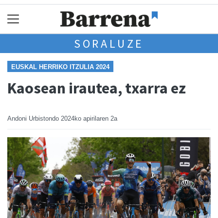
SORALUZE
EUSKAL HERRIKO ITZULIA 2024
Kaosean irautea, txarra ez
Andoni Urbistondo
2024ko apirilaren 2a