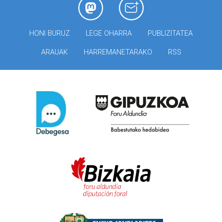
HONI BURUZ
LEGE OHARRA
PUBLIZITATEA
ARAUAK
HARREMANETARAKO
RSS