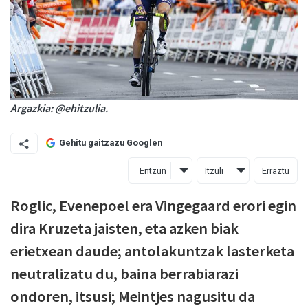
Argazkia: @ehitzulia.
Gehitu gaitzazu Googlen
Entzun
Itzuli
Erraztu
Roglic, Evenepoel era Vingegaard erori egin
dira Kruzeta jaisten, eta azken biak
erietxean daude; antolakuntzak lasterketa
neutralizatu du, baina berrabiarazi
ondoren, itsusi; Meintjes nagusitu da