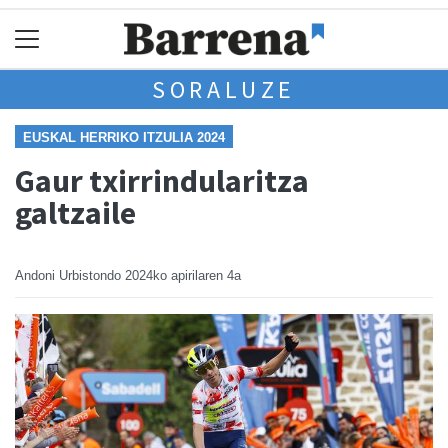
SORALUZE
EUSKAL HERRIKO ITZULIA 2024
Gaur txirrindularitza
galtzaile
Andoni Urbistondo
2024ko apirilaren 4a