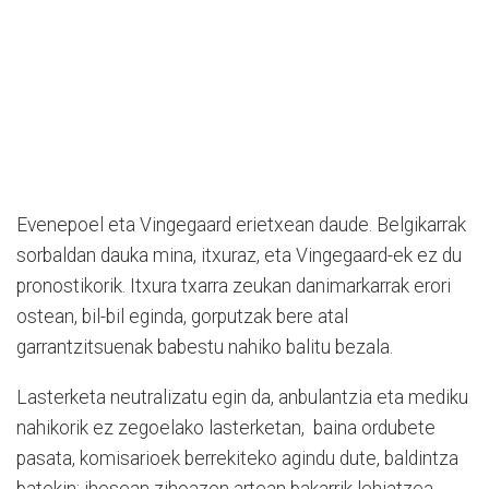
Evenepoel eta Vingegaard erietxean daude. Belgikarrak
sorbaldan dauka mina, itxuraz, eta Vingegaard-ek ez du
pronostikorik. Itxura txarra zeukan danimarkarrak erori
ostean, bil-bil eginda, gorputzak bere atal
garrantzitsuenak babestu nahiko balitu bezala.
Lasterketa neutralizatu egin da, anbulantzia eta mediku
nahikorik ez zegoelako lasterketan, baina ordubete
pasata, komisarioek berrekiteko agindu dute, baldintza
batekin: ihesean zihoazen artean bakarrik lehiatzea