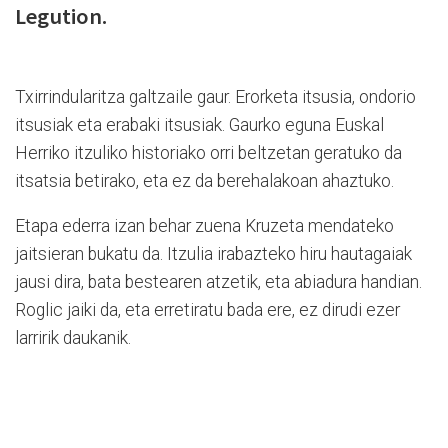
Legution.
Txirrindularitza galtzaile gaur. Erorketa itsusia, ondorio
itsusiak eta erabaki itsusiak. Gaurko eguna Euskal
Herriko itzuliko historiako orri beltzetan geratuko da
itsatsia betirako, eta ez da berehalakoan ahaztuko.
Etapa ederra izan behar zuena Kruzeta mendateko
jaitsieran bukatu da. Itzulia irabazteko hiru hautagaiak
jausi dira, bata bestearen atzetik, eta abiadura handian.
Roglic jaiki da, eta erretiratu bada ere, ez dirudi ezer
larririk daukanik.