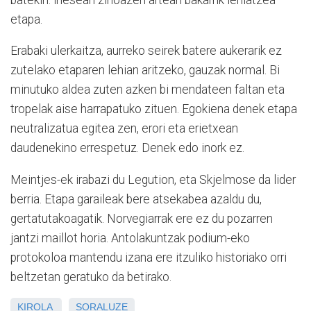
etapa.
Erabaki ulerkaitza, aurreko seirek batere aukerarik ez
zutelako etaparen lehian aritzeko, gauzak normal. Bi
minutuko aldea zuten azken bi mendateen faltan eta
tropelak aise harrapatuko zituen. Egokiena denek etapa
neutralizatua egitea zen, erori eta erietxean
daudenekino errespetuz. Denek edo inork ez.
Meintjes-ek irabazi du Legution, eta Skjelmose da lider
berria. Etapa garaileak bere atsekabea azaldu du,
gertatutakoagatik. Norvegiarrak ere ez du pozarren
jantzi maillot horia. Antolakuntzak podium-eko
protokoloa mantendu izana ere itzuliko historiako orri
beltzetan geratuko da betirako.
KIROLA
SORALUZE