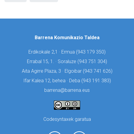
Barrena Komunikazio Taldea
Erdikokale 2,1 · Ermua (
943 179 350)
Errabal 15, 1. · Soraluze (
943 751 304)
Aita Agirre Plaza, 3 · Elgoibar (
943 741 626)
Ifar Kalea 12, behea · Deba (
943 191 383)
barrena@barrena.eus
Codesyntaxek garatua