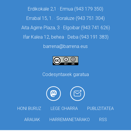
Erdikokale 2,1 · Ermua (
943 179 350)
Errabal 15, 1. · Soraluze (
943 751 304)
Aita Agirre Plaza, 3 · Elgoibar (
943 741 626)
Ifar Kalea 12, behea · Deba (
943 191 383)
barrena@barrena.eus
Codesyntaxek garatua
HONI BURUZ
LEGE OHARRA
PUBLIZITATEA
ARAUAK
HARREMANETARAKO
RSS