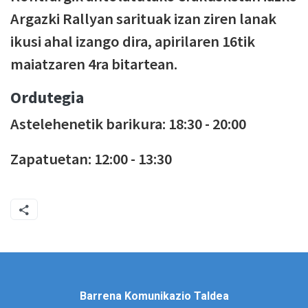
Argazki Rallyan sarituak izan ziren lanak
ikusi ahal izango dira, apirilaren 16tik
maiatzaren 4ra bitartean.
Ordutegia
Astelehenetik barikura: 18:30 - 20:00
Zapatuetan: 12:00 - 13:30
Barrena Komunikazio Taldea