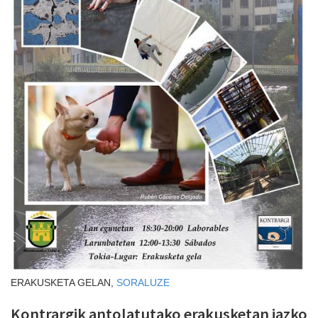
ERAKUSKETA GELAN,
SORALUZE
Kontrargik antolatutako erakusketan iazko