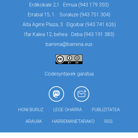
Erdikokale 2,1 · Ermua (
943 179 350)
Errabal 15, 1. · Soraluze (
943 751 304)
Aita Agirre Plaza, 3 · Elgoibar (
943 741 626)
Ifar Kalea 12, behea · Deba (
943 191 383)
barrena@barrena.eus
Codesyntaxek garatua
HONI BURUZ
LEGE OHARRA
PUBLIZITATEA
ARAUAK
HARREMANETARAKO
RSS