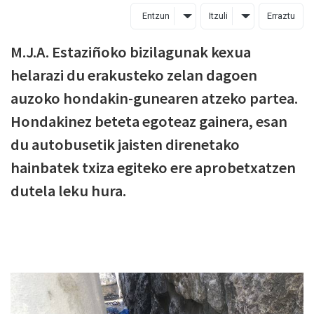
Entzun
Itzuli
Erraztu
M.J.A. Estaziñoko bizilagunak kexua
helarazi du erakusteko zelan dagoen
auzoko hondakin-gunearen atzeko partea.
Hondakinez beteta egoteaz gainera, esan
du autobusetik jaisten direnetako
hainbatek txiza egiteko ere aprobetxatzen
dutela leku hura.