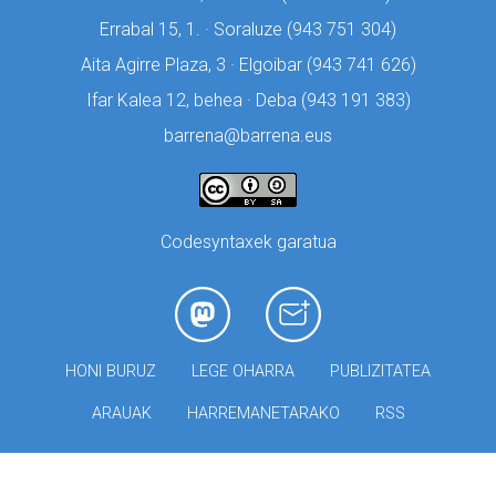
Errabal 15, 1. · Soraluze (
943 751 304)
Aita Agirre Plaza, 3 · Elgoibar (
943 741 626)
Ifar Kalea 12, behea · Deba (
943 191 383)
barrena@barrena.eus
Codesyntaxek garatua
HONI BURUZ
LEGE OHARRA
PUBLIZITATEA
ARAUAK
HARREMANETARAKO
RSS