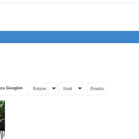
azu Googlen
Entzun
Itzuli
Erraztu