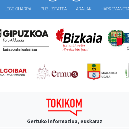
LEGE OHARRA
PUBLIZITATEA
ARAUAK
HARREMANET
Gertuko informazioa, euskaraz