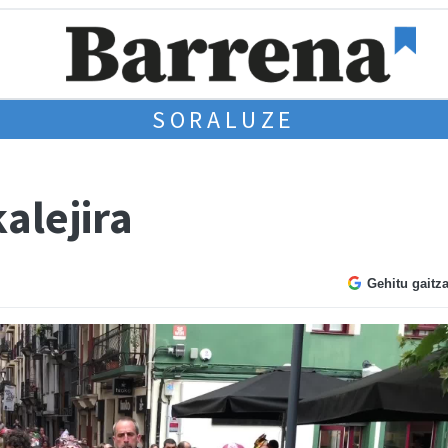
SORALUZE
alejira
Gehitu gaitz