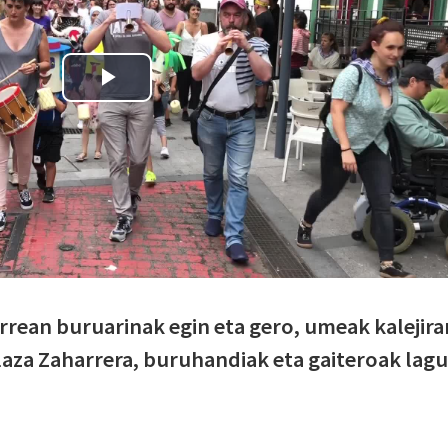
errean buruarinak egin eta gero, umeak kalejira
Plaza Zaharrera, buruhandiak eta gaiteroak lag