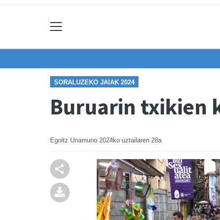
SORALUZEKO JAIAK 2024
Buruarin txikien k
Egoitz Unamuno
2024ko uztailaren 28a