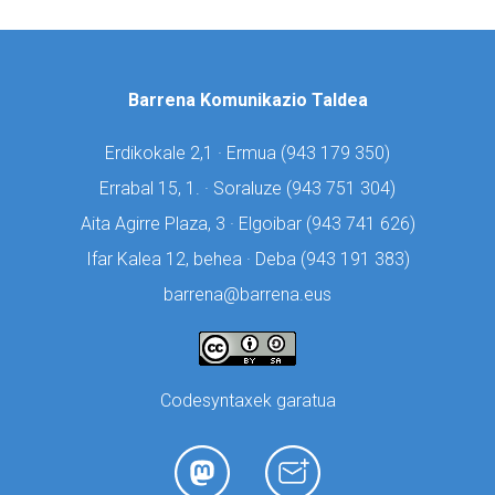
Barrena Komunikazio Taldea
Erdikokale 2,1 · Ermua (
943 179 350)
Errabal 15, 1. · Soraluze (
943 751 304)
Aita Agirre Plaza, 3 · Elgoibar (
943 741 626)
Ifar Kalea 12, behea · Deba (
943 191 383)
barrena@barrena.eus
Codesyntaxek garatua