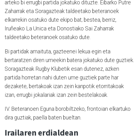
arteko bi errugbi partida jokatuko dituzte. Eibarko Putre
Zaharrak eta Soragazteak taldeetako beteranoek
elkarrekin osatuko dute ekipo bat; bestea, berriz,
Iruñeako La Unica eta Donostiako Sai Zaharrak
taldeetako beteranoek osatuko dute.
Bi partidak amaituta, gazteenei lekua egin eta
bertaratzen diren umeekin batera jokatuko dute guztiek.
Soragazteak Rugby Klubetik esan dutenez, azken
partida horretan nahi duten ume guztiek parte har
dezakete, bertakoak izan zein kanpotik etorritakoak
izan, errugbi jokalariak izan zein bestelakoak.
IV. Beteranoen Eguna borobiltzeko, frontoian elkartuko
dira guztiak, paella baten bueltan.
Irailaren erdialdean