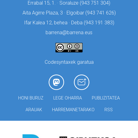
Errabal 15, 1. · Soraluze (
943 751 304)
Aita Agirre Plaza, 3 · Elgoibar (
943 741 626)
Ifar Kalea 12, behea · Deba (
943 191 383)
barrena@barrena.eus
Codesyntaxek garatua
HONI BURUZ
LEGE OHARRA
PUBLIZITATEA
ARAUAK
HARREMANETARAKO
RSS