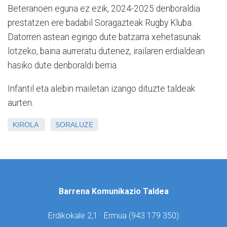
Beteranoen eguna ez ezik, 2024-2025 denboraldia
prestatzen ere badabil Soragazteak Rugby Kluba.
Datorren astean egingo dute batzarra xehetasunak
lotzeko, baina aurreratu dutenez, irailaren erdialdean
hasiko dute denboraldi berria.
Infantil eta alebin mailetan izango dituzte taldeak
aurten.
KIROLA
SORALUZE
Barrena Komunikazio Taldea
Erdikokale 2,1 · Ermua (
943 179 350)