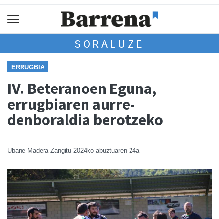
SORALUZE
ERRUGBIA
IV. Beteranoen Eguna,
errugbiaren aurre-
denboraldia berotzeko
Ubane Madera Zangitu
2024ko abuztuaren 24a