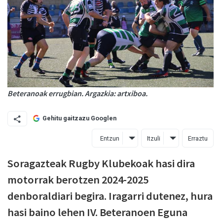
Beteranoak errugbian. Argazkia: artxiboa.
Gehitu gaitzazu Googlen
Entzun
Itzuli
Erraztu
Soragazteak Rugby Klubekoak hasi dira
motorrak berotzen 2024-2025
denboraldiari begira. Iragarri dutenez, hura
hasi baino lehen IV. Beteranoen Eguna