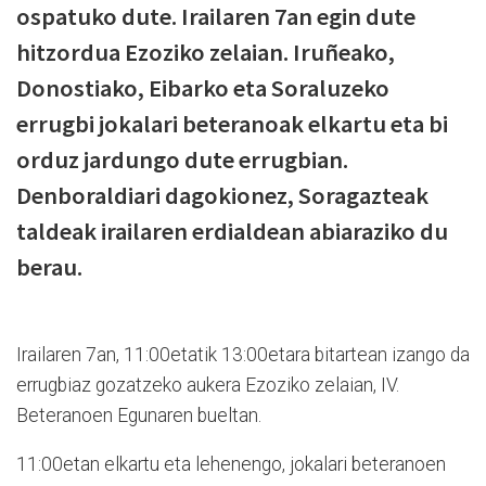
ospatuko dute. Irailaren 7an egin dute
hitzordua Ezoziko zelaian. Iruñeako,
Donostiako, Eibarko eta Soraluzeko
errugbi jokalari beteranoak elkartu eta bi
orduz jardungo dute errugbian.
Denboraldiari dagokionez, Soragazteak
taldeak irailaren erdialdean abiaraziko du
berau.
Irailaren 7an, 11:00etatik 13:00etara bitartean izango da
errugbiaz gozatzeko aukera Ezoziko zelaian, IV.
Beteranoen Egunaren bueltan.
11:00etan elkartu eta lehenengo, jokalari beteranoen