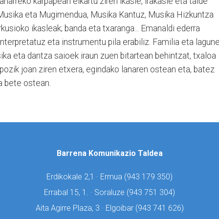
Zaharreko karpapean elkartu ziren ikasle, irakasle eta talde
a; Musika eta Mugimendua, Musika Kantuz, Musika Hizkuntza
kusioko ikasleak; banda eta txaranga... Emanaldi ederra
nterpretatuz eta instrumentu pila erabiliz. Familia eta lagun
ika eta dantza saioek iraun zuen bitartean behintzat, txaloa
k pozik joan ziren etxera, egindako lanaren ostean eta, batez
pa bete ostean.
Barrena Komunikazio Taldea
Erdikokale 2,1 · Ermua (
943 179 350)
Errabal 15, 1. · Soraluze (
943 751 304)
Aita Agirre Plaza, 3 · Elgoibar (
943 741 626)