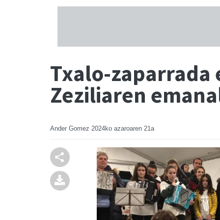
Txalo-zaparrada e
Zeziliaren emana
Ander Gomez
2024ko azaroaren 21a