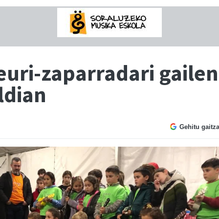
uri-zaparradari gailen
ldian
Gehitu gaitz