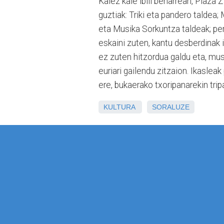
Kalez kale ibili beharrean, Plaza 
guztiak: Triki eta pandero talde
eta Musika Sorkuntza taldeak; per
eskaini zuten, kantu desberdinak i
ez zuten hitzordua galdu eta, mus
euriari gailendu zitzaion. Ikaslea
ere, bukaerako txoripanarekin tri
KULTURA
SORALUZE