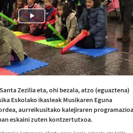
anta Zezilia eta, ohi bezala, atzo (eguaztena)
sika Eskolako ikasleak Musikaren Eguna
 ordea, aurreikusitako kalejiraren programazio
an eskaini zuten kontzertutxoa.