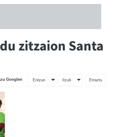
du zitzaion Santa
azu Googlen
Entzun
Itzuli
Erraztu