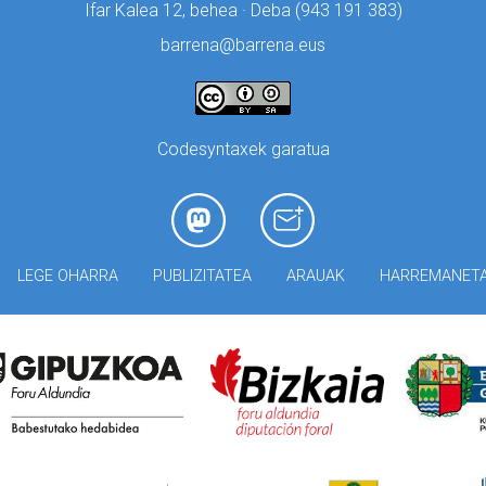
Ifar Kalea 12, behea · Deba (
943 191 383)
barrena@barrena.eus
Codesyntaxek garatua
LEGE OHARRA
PUBLIZITATEA
ARAUAK
HARREMANET