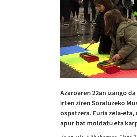
Azaroaren 22an izango da S
irten ziren Soraluzeko Mu
ospatzera. Euria zela-eta,
apur bat moldatu eta karp